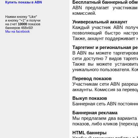
Бесплатный баннерный обм
Купить показы в ABN
ABN предлагает участника
комиссией.
Нажми кнопку "Like"
и кнопку "+1" и получи
Универсальный аккаунт
на счет
10000
показов
Каждый участник ABN получ
баннеров 468x60!
Мы на facebook
позволяющий быстро настро
Также, аккаунт поддерживает 
Таргетинг и региональная р
В ABN вы можете таргетирова
сети доступно 7 видов таргет
Также вы можете установит
уникального пользователя. Ком
Перевод показов
Участникам сети ABN разреше
аккаунты. Комиссия за перево
Выкуп показов
Баннерная сеть ABN постоянно
Баннерная реклама
Мы предлагаем два варианта 
показов, либо кликов (переход
HTML баннеры