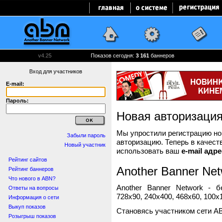
v4.25
Показов сегодня:
3 161
баннеров
Вход для участников
E-mail:
Пароль:
Новая авторизаци
Мы упростили регистрацию нов
Забыли пароль
авторизацию. Теперь в качест
Новый участник
использовать ваш
e-mail адре
Рейтинг сайтов
Another Banner Net
Рейтинг баннеров
Что нового в ABN?
Another Banner Network - 
Ответы на вопросы
728x90, 240x400, 468x60, 100x1
Информация о сети
Выкуп показов
Становясь участником сети A
Розыгрыш показов