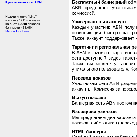
Бесплатный баннерный обм
Купить показы в ABN
ABN предлагает участника
комиссией.
Нажми кнопку "Like"
и кнопку "+1" и получи
Универсальный аккаунт
на счет
10000
показов
Каждый участник ABN получ
баннеров 468x60!
Мы на facebook
позволяющий быстро настро
Также, аккаунт поддерживает 
Таргетинг и региональная р
В ABN вы можете таргетирова
сети доступно 7 видов таргет
Также вы можете установит
уникального пользователя. Ком
Перевод показов
Участникам сети ABN разреше
аккаунты. Комиссия за перево
Выкуп показов
Баннерная сеть ABN постоянно
Баннерная реклама
Мы предлагаем два варианта 
показов, либо кликов (переход
HTML баннеры