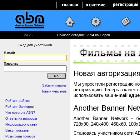
v4.25
Показов сегодня:
5 994
баннеров
Вход для участников
E-mail:
Пароль:
Новая авторизаци
Мы упростили регистрацию нов
Забыли пароль
авторизацию. Теперь в качест
Новый участник
использовать ваш
e-mail адре
Рейтинг сайтов
Another Banner Net
Рейтинг баннеров
Что нового в ABN?
Another Banner Network - 
Ответы на вопросы
728x90, 240x400, 468x60, 100x1
Информация о сети
Выкуп показов
Становясь участником сети A
Розыгрыш показов