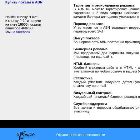
Купить показы в ABN
Таргетинг и региональная реклама
В ABN вы можете таргетировать банне
таргетинга и 2 вида запрета нежелат
каждого баннера для одного уникального 
Нажми кнопку "Like"
и кнопку "+1" и получи
Перевод показов
на счет
10000
показов
Участникам сети ABN разрешен перевод
баннеров 468x60!
перевод всего 1%!
Мы на facebook
Выкуп показов
Баннерная сеть ABN постоянно производи
Баннерная реклама
Мы предлагаем два варианта покупки 
(переходы на ваш сайт).
HTML баннеры
Удобный механизм работы с HTML - авт
учета кликов по любой ссылке в вашем б
Статистика
Каждый участник получает детальную
статистику по e-mail.
Визуальный контроль
Каждый сайт и каждый баннер проходит 
Служба поддержки
Все заявки и вопросы обрабатываютс
участнику.
Ограничение ответственности