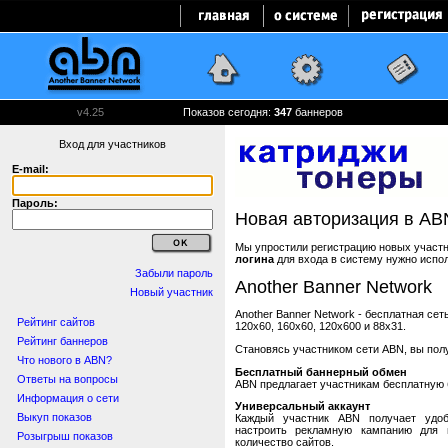
v4.25
Показов сегодня:
347
баннеров
Вход для участников
E-mail:
Пароль:
Новая авторизация в AB
Мы упростили регистрацию новых участни
логина
для входа в систему нужно испо
Забыли пароль
Another Banner Network
Новый участник
Another Banner Network - бесплатная се
Рейтинг сайтов
120x60, 160x60, 120x600 и 88x31.
Рейтинг баннеров
Становясь участником сети ABN, вы пол
Что нового в ABN?
Бесплатный баннерный обмен
Ответы на вопросы
ABN предлагает участникам бесплатную 
Информация о сети
Универсальный аккаунт
Выкуп показов
Каждый участник ABN получает удоб
настроить рекламную кампанию для в
Розыгрыш показов
количество сайтов.