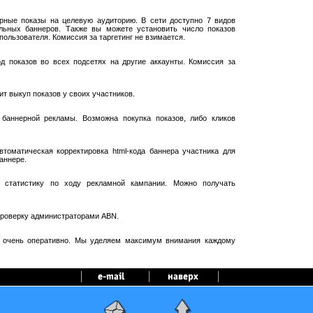
рные показы на целевую аудиторию. В сети доступно 7 видов
ельных баннеров. Также вы можете установить число показов
пользователя. Комиссия за таргетинг не взимается.
 показов во всех подсетях на другие аккаунты. Комиссия за
т выкуп показов у своих участников.
баннерной рекламы. Возможна покупка показов, либо кликов
оматическая корректировка html-кода баннера участника для
аннере.
 статистику по ходу рекламной кампании. Можно получать
проверку администраторами ABN.
я очень оперативно. Мы уделяем максимум внимания каждому