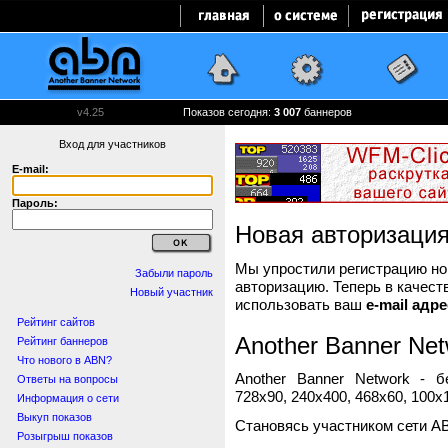
v4.25
Показов сегодня:
3 007
баннеров
Вход для участников
E-mail:
Пароль:
Новая авторизаци
Мы упростили регистрацию нов
Забыли пароль
авторизацию. Теперь в качест
Новый участник
использовать ваш
e-mail адре
Рейтинг сайтов
Another Banner Net
Рейтинг баннеров
Что нового в ABN?
Another Banner Network - 
Ответы на вопросы
728x90, 240x400, 468x60, 100x1
Информация о сети
Выкуп показов
Становясь участником сети A
Розыгрыш показов