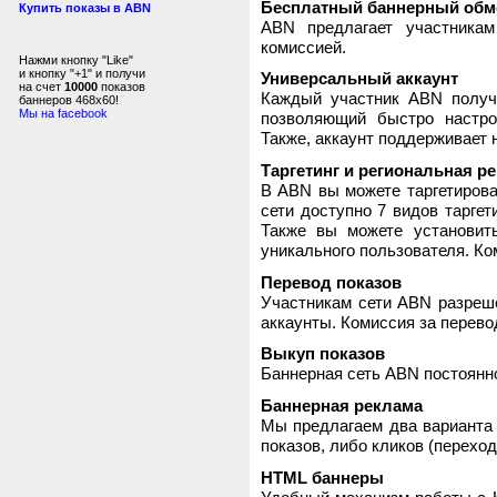
Бесплатный баннерный обм
Купить показы в ABN
ABN предлагает участника
комиссией.
Нажми кнопку "Like"
и кнопку "+1" и получи
Универсальный аккаунт
на счет
10000
показов
Каждый участник ABN получ
баннеров 468x60!
Мы на facebook
позволяющий быстро настро
Также, аккаунт поддерживает 
Таргетинг и региональная р
В ABN вы можете таргетирова
сети доступно 7 видов таргет
Также вы можете установит
уникального пользователя. Ком
Перевод показов
Участникам сети ABN разреше
аккаунты. Комиссия за перево
Выкуп показов
Баннерная сеть ABN постоянно
Баннерная реклама
Мы предлагаем два варианта 
показов, либо кликов (переход
HTML баннеры