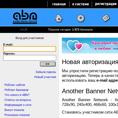
v4.25
Показов сегодня:
1 873
баннеров
Вход для участников
E-mail:
Пароль:
Новая авторизаци
Мы упростили регистрацию нов
Забыли пароль
авторизацию. Теперь в качест
Новый участник
использовать ваш
e-mail адре
Рейтинг сайтов
Another Banner Net
Рейтинг баннеров
Что нового в ABN?
Another Banner Network - 
Ответы на вопросы
728x90, 240x400, 468x60, 100x1
Информация о сети
Выкуп показов
Становясь участником сети A
Розыгрыш показов