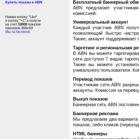
Бесплатный баннерный обм
Купить показы в ABN
ABN предлагает участника
комиссией.
Нажми кнопку "Like"
и кнопку "+1" и получи
Универсальный аккаунт
на счет
10000
показов
Каждый участник ABN получ
баннеров 468x60!
Мы на facebook
позволяющий быстро настро
Также, аккаунт поддерживает 
Таргетинг и региональная р
В ABN вы можете таргетирова
сети доступно 7 видов таргет
Также вы можете установит
уникального пользователя. Ком
Перевод показов
Участникам сети ABN разреше
аккаунты. Комиссия за перево
Выкуп показов
Баннерная сеть ABN постоянно
Баннерная реклама
Мы предлагаем два варианта 
показов, либо кликов (переход
HTML баннеры