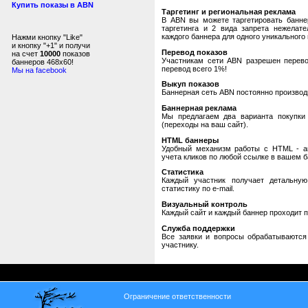
Купить показы в ABN
Таргетинг и региональная реклама
В ABN вы можете таргетировать банне
таргетинга и 2 вида запрета нежелат
каждого баннера для одного уникального 
Нажми кнопку "Like"
и кнопку "+1" и получи
Перевод показов
на счет
10000
показов
Участникам сети ABN разрешен перевод
баннеров 468x60!
перевод всего 1%!
Мы на facebook
Выкуп показов
Баннерная сеть ABN постоянно производи
Баннерная реклама
Мы предлагаем два варианта покупки 
(переходы на ваш сайт).
HTML баннеры
Удобный механизм работы с HTML - авт
учета кликов по любой ссылке в вашем б
Статистика
Каждый участник получает детальную
статистику по e-mail.
Визуальный контроль
Каждый сайт и каждый баннер проходит 
Служба поддержки
Все заявки и вопросы обрабатываютс
участнику.
Ограничение ответственности