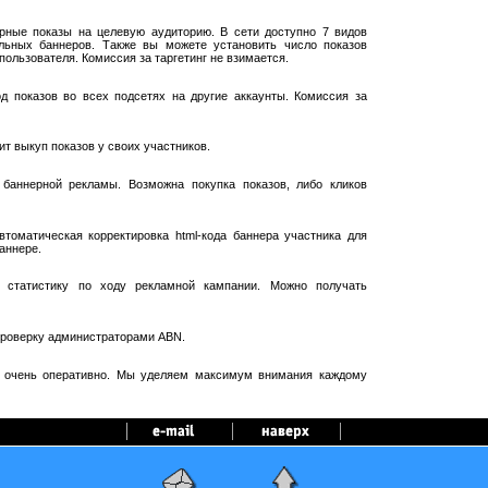
рные показы на целевую аудиторию. В сети доступно 7 видов
ельных баннеров. Также вы можете установить число показов
пользователя. Комиссия за таргетинг не взимается.
 показов во всех подсетях на другие аккаунты. Комиссия за
т выкуп показов у своих участников.
баннерной рекламы. Возможна покупка показов, либо кликов
оматическая корректировка html-кода баннера участника для
аннере.
 статистику по ходу рекламной кампании. Можно получать
проверку администраторами ABN.
я очень оперативно. Мы уделяем максимум внимания каждому