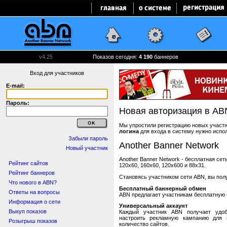
v4.25
Показов сегодня:
4 190
баннеров
Вход для участников
E-mail:
Пароль:
Новая авторизация в AB
Мы упростили регистрацию новых участни
логина
для входа в систему нужно испо
Забыли пароль
Another Banner Network
Новый участник
Another Banner Network - бесплатная се
Рейтинг сайтов
120x60, 160x60, 120x600 и 88x31.
Рейтинг баннеров
Становясь участником сети ABN, вы пол
Что нового в ABN?
Бесплатный баннерный обмен
Ответы на вопросы
ABN предлагает участникам бесплатную 
Информация о сети
Универсальный аккаунт
Выкуп показов
Каждый участник ABN получает удоб
настроить рекламную кампанию для в
Розыгрыш показов
количество сайтов.