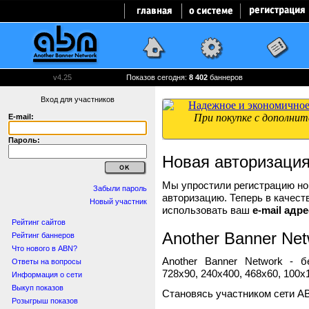
v4.25
Показов сегодня:
8 402
баннеров
Вход для участников
E-mail:
Пароль:
Новая авторизаци
Мы упростили регистрацию нов
Забыли пароль
авторизацию. Теперь в качест
Новый участник
использовать ваш
e-mail адре
Рейтинг сайтов
Another Banner Net
Рейтинг баннеров
Что нового в ABN?
Another Banner Network - 
Ответы на вопросы
728x90, 240x400, 468x60, 100x1
Информация о сети
Выкуп показов
Становясь участником сети A
Розыгрыш показов