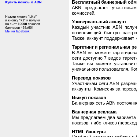
Бесплатный баннерный обм
Купить показы в ABN
ABN предлагает участника
комиссией.
Нажми кнопку "Like"
и кнопку "+1" и получи
Универсальный аккаунт
на счет
10000
показов
Каждый участник ABN получ
баннеров 468x60!
Мы на facebook
позволяющий быстро настро
Также, аккаунт поддерживает 
Таргетинг и региональная р
В ABN вы можете таргетирова
сети доступно 7 видов таргет
Также вы можете установит
уникального пользователя. Ком
Перевод показов
Участникам сети ABN разреше
аккаунты. Комиссия за перево
Выкуп показов
Баннерная сеть ABN постоянно
Баннерная реклама
Мы предлагаем два варианта 
показов, либо кликов (переход
HTML баннеры