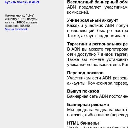
Бесплатный баннерный обм
Купить показы в ABN
ABN предлагает участника
комиссией.
Нажми кнопку "Like"
и кнопку "+1" и получи
Универсальный аккаунт
на счет
10000
показов
Каждый участник ABN получ
баннеров 468x60!
Мы на facebook
позволяющий быстро настро
Также, аккаунт поддерживает 
Таргетинг и региональная р
В ABN вы можете таргетирова
сети доступно 7 видов таргет
Также вы можете установит
уникального пользователя. Ком
Перевод показов
Участникам сети ABN разреше
аккаунты. Комиссия за перево
Выкуп показов
Баннерная сеть ABN постоянно
Баннерная реклама
Мы предлагаем два варианта 
показов, либо кликов (переход
HTML баннеры