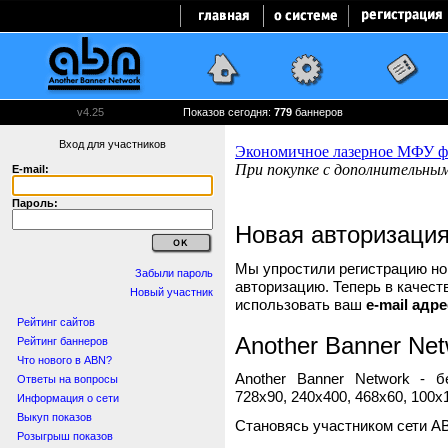
v4.25
Показов сегодня:
779
баннеров
Вход для участников
E-mail:
Пароль:
Новая авторизаци
Мы упростили регистрацию нов
Забыли пароль
авторизацию. Теперь в качест
Новый участник
использовать ваш
e-mail адре
Рейтинг сайтов
Another Banner Net
Рейтинг баннеров
Что нового в ABN?
Another Banner Network - 
Ответы на вопросы
728x90, 240x400, 468x60, 100x1
Информация о сети
Выкуп показов
Становясь участником сети A
Розыгрыш показов