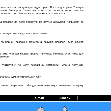
рные показы на целевую аудиторию. В сети доступно 7 видов
ельных баннеров. Также вы можете установить число показов
пользователя. Комиссия за таргетинг не взимается.
 показов во всех подсетях на другие аккаунты. Комиссия за
т выкуп показов у своих участников.
баннерной рекламы. Возможна покупка показов, либо кликов
оматическая корректировка html-кода баннера участника для
аннере.
 статистику по ходу рекламной кампании. Можно получать
проверку администраторами ABN.
я очень оперативно. Мы уделяем максимум внимания каждому