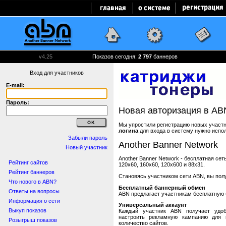
v4.25
Показов сегодня:
2 797
баннеров
Вход для участников
E-mail:
Пароль:
Новая авторизация в AB
Мы упростили регистрацию новых участни
логина
для входа в систему нужно испо
Забыли пароль
Another Banner Network
Новый участник
Another Banner Network - бесплатная се
Рейтинг сайтов
120x60, 160x60, 120x600 и 88x31.
Рейтинг баннеров
Становясь участником сети ABN, вы пол
Что нового в ABN?
Бесплатный баннерный обмен
Ответы на вопросы
ABN предлагает участникам бесплатную 
Информация о сети
Универсальный аккаунт
Выкуп показов
Каждый участник ABN получает удоб
настроить рекламную кампанию для в
Розыгрыш показов
количество сайтов.