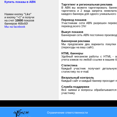
Купить показы в ABN
Таргетинг и региональная реклама
В ABN вы можете таргетировать банне
таргетинга и 2 вида запрета нежелат
каждого баннера для одного уникального 
Нажми кнопку "Like"
и кнопку "+1" и получи
Перевод показов
на счет
10000
показов
Участникам сети ABN разрешен перевод
баннеров 468x60!
перевод всего 1%!
Мы на facebook
Выкуп показов
Баннерная сеть ABN постоянно производи
Баннерная реклама
Мы предлагаем два варианта покупки 
(переходы на ваш сайт).
HTML баннеры
Удобный механизм работы с HTML - авт
учета кликов по любой ссылке в вашем б
Статистика
Каждый участник получает детальную
статистику по e-mail.
Визуальный контроль
Каждый сайт и каждый баннер проходит 
Служба поддержки
Все заявки и вопросы обрабатываютс
участнику.
Ограничение ответственности