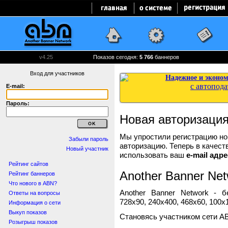
v4.25
Показов сегодня:
5 766
баннеров
Вход для участников
E-mail:
Пароль:
Новая авторизаци
Мы упростили регистрацию нов
Забыли пароль
авторизацию. Теперь в качест
Новый участник
использовать ваш
e-mail адре
Рейтинг сайтов
Another Banner Net
Рейтинг баннеров
Что нового в ABN?
Another Banner Network - 
Ответы на вопросы
728x90, 240x400, 468x60, 100x1
Информация о сети
Выкуп показов
Становясь участником сети A
Розыгрыш показов