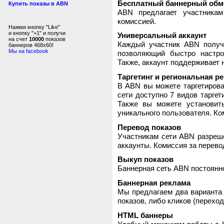
Бесплатный баннерный обм
Купить показы в ABN
ABN предлагает участника
комиссией.
Нажми кнопку "Like"
и кнопку "+1" и получи
Универсальный аккаунт
на счет
10000
показов
Каждый участник ABN получ
баннеров 468x60!
Мы на facebook
позволяющий быстро настро
Также, аккаунт поддерживает 
Таргетинг и региональная р
В ABN вы можете таргетирова
сети доступно 7 видов таргет
Также вы можете установит
уникального пользователя. Ком
Перевод показов
Участникам сети ABN разреше
аккаунты. Комиссия за перево
Выкуп показов
Баннерная сеть ABN постоянно
Баннерная реклама
Мы предлагаем два варианта 
показов, либо кликов (переход
HTML баннеры