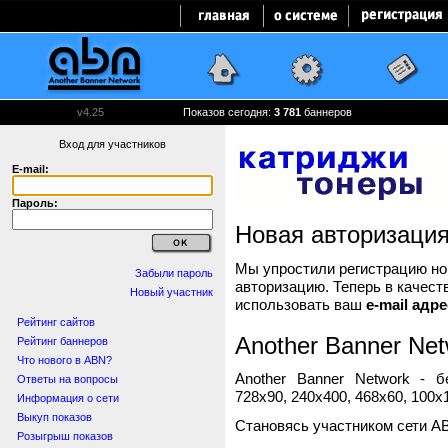
v4.25
Показов сегодня:
3 781
баннеров
Вход для участников
E-mail:
Пароль:
Новая авторизаци
Мы упростили регистрацию нов
Забыли пароль
авторизацию. Теперь в качест
Новый участник
использовать ваш
e-mail адре
Рейтинг сайтов
Another Banner Net
Рейтинг баннеров
Что нового в ABN?
Another Banner Network - 
Ответы на вопросы
728x90, 240x400, 468x60, 100x1
Информация о сети
Выкуп показов
Становясь участником сети A
Розыгрыш показов