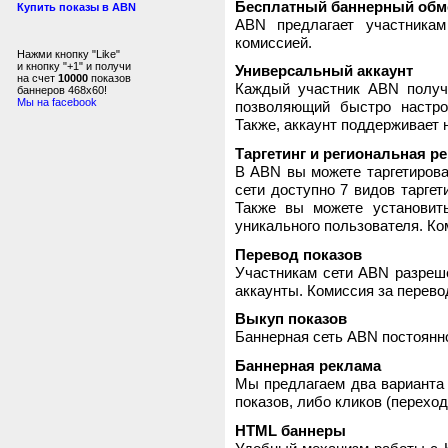
Бесплатный баннерный обм
Купить показы в ABN
ABN предлагает участника
комиссией.
Нажми кнопку "Like"
и кнопку "+1" и получи
Универсальный аккаунт
на счет
10000
показов
Каждый участник ABN получ
баннеров 468x60!
Мы на facebook
позволяющий быстро настро
Также, аккаунт поддерживает 
Таргетинг и региональная р
В ABN вы можете таргетирова
сети доступно 7 видов таргет
Также вы можете установит
уникального пользователя. Ком
Перевод показов
Участникам сети ABN разреше
аккаунты. Комиссия за перево
Выкуп показов
Баннерная сеть ABN постоянно
Баннерная реклама
Мы предлагаем два варианта 
показов, либо кликов (переход
HTML баннеры