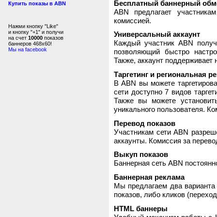
Бесплатный баннерный обм
Купить показы в ABN
ABN предлагает участника
комиссией.
Нажми кнопку "Like"
и кнопку "+1" и получи
Универсальный аккаунт
на счет
10000
показов
Каждый участник ABN получ
баннеров 468x60!
Мы на facebook
позволяющий быстро настро
Также, аккаунт поддерживает 
Таргетинг и региональная р
В ABN вы можете таргетирова
сети доступно 7 видов таргет
Также вы можете установит
уникального пользователя. Ком
Перевод показов
Участникам сети ABN разреше
аккаунты. Комиссия за перево
Выкуп показов
Баннерная сеть ABN постоянно
Баннерная реклама
Мы предлагаем два варианта 
показов, либо кликов (переход
HTML баннеры