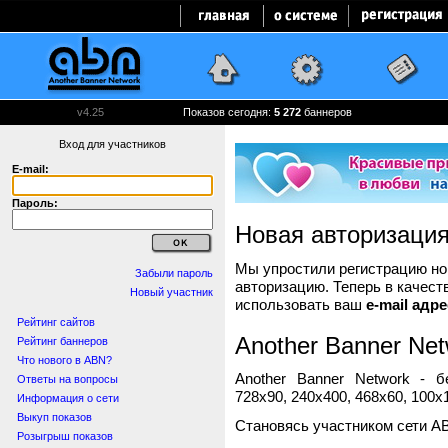
v4.25
Показов сегодня:
5 272
баннеров
Вход для участников
E-mail:
Пароль:
Новая авторизаци
Мы упростили регистрацию нов
Забыли пароль
авторизацию. Теперь в качест
Новый участник
использовать ваш
e-mail адре
Рейтинг сайтов
Another Banner Net
Рейтинг баннеров
Что нового в ABN?
Another Banner Network - 
Ответы на вопросы
728x90, 240x400, 468x60, 100x1
Информация о сети
Выкуп показов
Становясь участником сети A
Розыгрыш показов