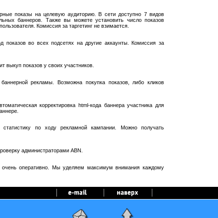
рные показы на целевую аудиторию. В сети доступно 7 видов
ельных баннеров. Также вы можете установить число показов
пользователя. Комиссия за таргетинг не взимается.
 показов во всех подсетях на другие аккаунты. Комиссия за
т выкуп показов у своих участников.
баннерной рекламы. Возможна покупка показов, либо кликов
оматическая корректировка html-кода баннера участника для
аннере.
 статистику по ходу рекламной кампании. Можно получать
проверку администраторами ABN.
я очень оперативно. Мы уделяем максимум внимания каждому