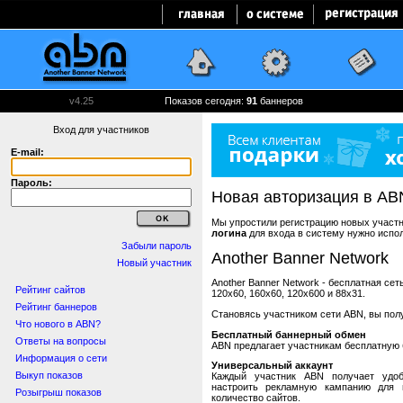
v4.25
Показов сегодня:
91
баннеров
Вход для участников
E-mail:
Пароль:
Новая авторизация в AB
Мы упростили регистрацию новых участни
логина
для входа в систему нужно испо
Забыли пароль
Another Banner Network
Новый участник
Another Banner Network - бесплатная се
Рейтинг сайтов
120x60, 160x60, 120x600 и 88x31.
Рейтинг баннеров
Становясь участником сети ABN, вы пол
Что нового в ABN?
Бесплатный баннерный обмен
Ответы на вопросы
ABN предлагает участникам бесплатную 
Информация о сети
Универсальный аккаунт
Выкуп показов
Каждый участник ABN получает удоб
настроить рекламную кампанию для в
Розыгрыш показов
количество сайтов.