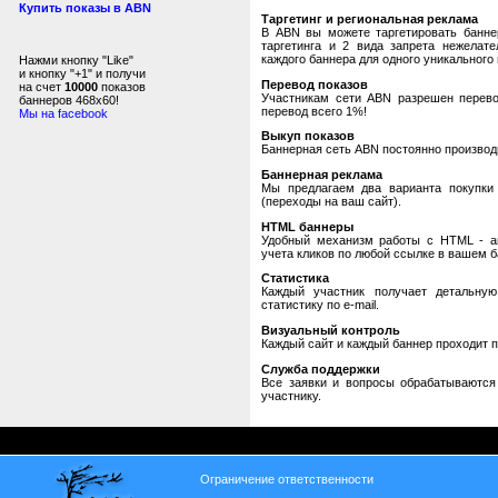
Купить показы в ABN
Таргетинг и региональная реклама
В ABN вы можете таргетировать банне
таргетинга и 2 вида запрета нежелат
каждого баннера для одного уникального 
Нажми кнопку "Like"
и кнопку "+1" и получи
Перевод показов
на счет
10000
показов
Участникам сети ABN разрешен перевод
баннеров 468x60!
перевод всего 1%!
Мы на facebook
Выкуп показов
Баннерная сеть ABN постоянно производи
Баннерная реклама
Мы предлагаем два варианта покупки 
(переходы на ваш сайт).
HTML баннеры
Удобный механизм работы с HTML - авт
учета кликов по любой ссылке в вашем б
Статистика
Каждый участник получает детальную
статистику по e-mail.
Визуальный контроль
Каждый сайт и каждый баннер проходит 
Служба поддержки
Все заявки и вопросы обрабатываютс
участнику.
Ограничение ответственности