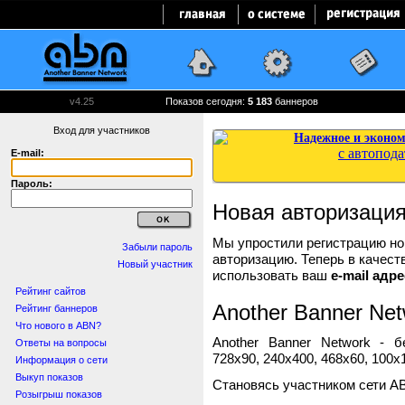
v4.25
Показов сегодня:
5 183
баннеров
Вход для участников
E-mail:
Пароль:
Новая авторизаци
Мы упростили регистрацию нов
Забыли пароль
авторизацию. Теперь в качест
Новый участник
использовать ваш
e-mail адре
Рейтинг сайтов
Another Banner Net
Рейтинг баннеров
Что нового в ABN?
Another Banner Network - 
Ответы на вопросы
728x90, 240x400, 468x60, 100x1
Информация о сети
Выкуп показов
Становясь участником сети A
Розыгрыш показов