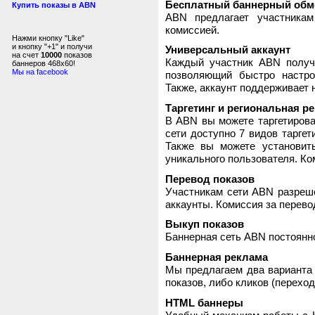
Бесплатный баннерный обм
Купить показы в ABN
ABN предлагает участника
комиссией.
Нажми кнопку "Like"
и кнопку "+1" и получи
Универсальный аккаунт
на счет
10000
показов
Каждый участник ABN получ
баннеров 468x60!
Мы на facebook
позволяющий быстро настро
Также, аккаунт поддерживает 
Таргетинг и региональная р
В ABN вы можете таргетирова
сети доступно 7 видов таргет
Также вы можете установит
уникального пользователя. Ком
Перевод показов
Участникам сети ABN разреше
аккаунты. Комиссия за перево
Выкуп показов
Баннерная сеть ABN постоянно
Баннерная реклама
Мы предлагаем два варианта 
показов, либо кликов (переход
HTML баннеры