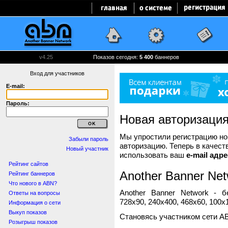
v4.25
Показов сегодня:
5 400
баннеров
Вход для участников
E-mail:
Пароль:
Новая авторизаци
Мы упростили регистрацию нов
Забыли пароль
авторизацию. Теперь в качест
Новый участник
использовать ваш
e-mail адре
Рейтинг сайтов
Another Banner Net
Рейтинг баннеров
Что нового в ABN?
Another Banner Network - 
Ответы на вопросы
728x90, 240x400, 468x60, 100x1
Информация о сети
Выкуп показов
Становясь участником сети A
Розыгрыш показов