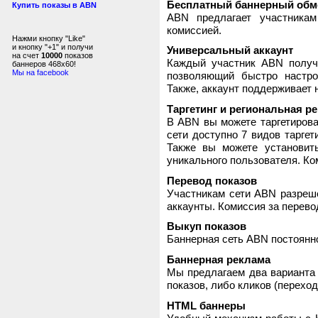
Бесплатный баннерный обм
Купить показы в ABN
ABN предлагает участника
комиссией.
Нажми кнопку "Like"
и кнопку "+1" и получи
Универсальный аккаунт
на счет
10000
показов
Каждый участник ABN получ
баннеров 468x60!
Мы на facebook
позволяющий быстро настро
Также, аккаунт поддерживает 
Таргетинг и региональная р
В ABN вы можете таргетирова
сети доступно 7 видов таргет
Также вы можете установит
уникального пользователя. Ком
Перевод показов
Участникам сети ABN разреше
аккаунты. Комиссия за перево
Выкуп показов
Баннерная сеть ABN постоянно
Баннерная реклама
Мы предлагаем два варианта 
показов, либо кликов (переход
HTML баннеры