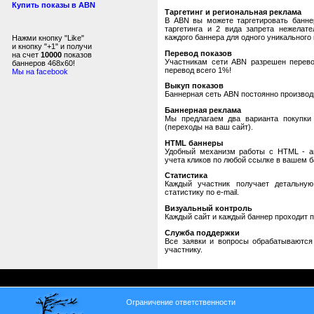
Купить показы в ABN
Таргетинг и региональная реклама
В ABN вы можете таргетировать банне
таргетинга и 2 вида запрета нежелат
каждого баннера для одного уникального 
Нажми кнопку "Like"
и кнопку "+1" и получи
Перевод показов
на счет
10000
показов
Участникам сети ABN разрешен перевод
баннеров 468x60!
перевод всего 1%!
Мы на facebook
Выкуп показов
Баннерная сеть ABN постоянно производи
Баннерная реклама
Мы предлагаем два варианта покупки 
(переходы на ваш сайт).
HTML баннеры
Удобный механизм работы с HTML - авт
учета кликов по любой ссылке в вашем б
Статистика
Каждый участник получает детальную
статистику по e-mail.
Визуальный контроль
Каждый сайт и каждый баннер проходит 
Служба поддержки
Все заявки и вопросы обрабатываютс
участнику.
Ограничение ответственности