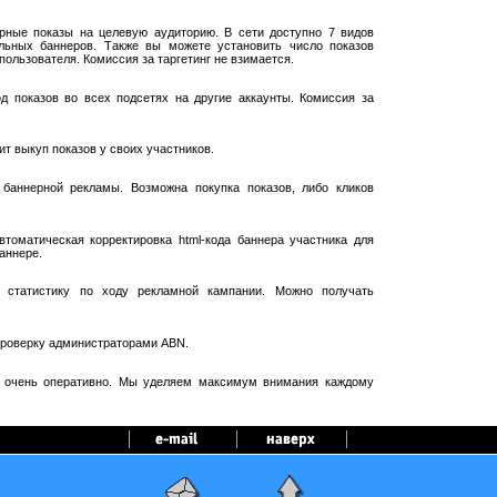
рные показы на целевую аудиторию. В сети доступно 7 видов
ельных баннеров. Также вы можете установить число показов
пользователя. Комиссия за таргетинг не взимается.
 показов во всех подсетях на другие аккаунты. Комиссия за
т выкуп показов у своих участников.
баннерной рекламы. Возможна покупка показов, либо кликов
оматическая корректировка html-кода баннера участника для
аннере.
 статистику по ходу рекламной кампании. Можно получать
проверку администраторами ABN.
я очень оперативно. Мы уделяем максимум внимания каждому