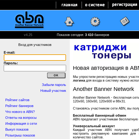
v4.25
Показов сегодня:
3 410
баннеров
Вход для участников
E-mail:
Пароль:
Новая авторизация в AB
Мы упростили регистрацию новых участни
логина
для входа в систему нужно испо
Забыли пароль
Another Banner Network
Новый участник
Another Banner Network - бесплатная се
Рейтинг сайтов
120x60, 160x60, 120x600 и 88x31.
Рейтинг баннеров
Становясь участником сети ABN, вы пол
Что нового в ABN?
Бесплатный баннерный обмен
Ответы на вопросы
ABN предлагает участникам бесплатную 
Информация о сети
Универсальный аккаунт
Выкуп показов
Каждый участник ABN получает удоб
настроить рекламную кампанию для в
Розыгрыш показов
количество сайтов.