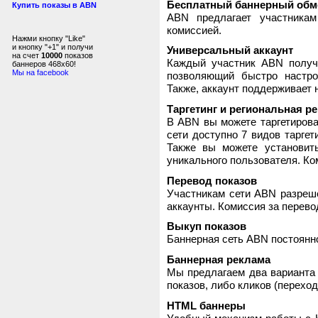
Бесплатный баннерный обм
Купить показы в ABN
ABN предлагает участника
комиссией.
Нажми кнопку "Like"
и кнопку "+1" и получи
Универсальный аккаунт
на счет
10000
показов
Каждый участник ABN получ
баннеров 468x60!
Мы на facebook
позволяющий быстро настро
Также, аккаунт поддерживает 
Таргетинг и региональная р
В ABN вы можете таргетирова
сети доступно 7 видов таргет
Также вы можете установит
уникального пользователя. Ком
Перевод показов
Участникам сети ABN разреше
аккаунты. Комиссия за перево
Выкуп показов
Баннерная сеть ABN постоянно
Баннерная реклама
Мы предлагаем два варианта 
показов, либо кликов (переход
HTML баннеры