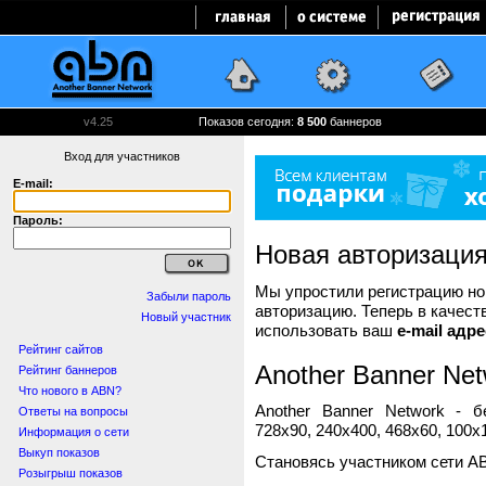
v4.25
Показов сегодня:
8 500
баннеров
Вход для участников
E-mail:
Пароль:
Новая авторизаци
Мы упростили регистрацию нов
Забыли пароль
авторизацию. Теперь в качест
Новый участник
использовать ваш
e-mail адре
Рейтинг сайтов
Another Banner Net
Рейтинг баннеров
Что нового в ABN?
Another Banner Network - 
Ответы на вопросы
728x90, 240x400, 468x60, 100x1
Информация о сети
Выкуп показов
Становясь участником сети A
Розыгрыш показов