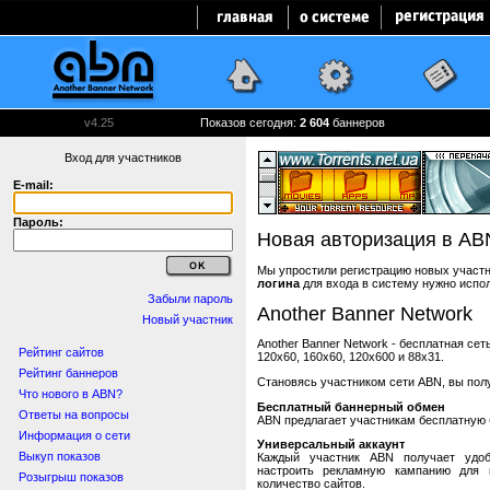
v4.25
Показов сегодня:
2 604
баннеров
Вход для участников
E-mail:
Пароль:
Новая авторизация в AB
Мы упростили регистрацию новых участни
логина
для входа в систему нужно испо
Забыли пароль
Another Banner Network
Новый участник
Another Banner Network - бесплатная се
Рейтинг сайтов
120x60, 160x60, 120x600 и 88x31.
Рейтинг баннеров
Становясь участником сети ABN, вы пол
Что нового в ABN?
Бесплатный баннерный обмен
Ответы на вопросы
ABN предлагает участникам бесплатную 
Информация о сети
Универсальный аккаунт
Выкуп показов
Каждый участник ABN получает удоб
настроить рекламную кампанию для в
Розыгрыш показов
количество сайтов.