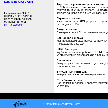
Купить показы в ABN
Таргетинг и региональная реклама
В ABN вы можете таргетировать банне
таргетинга и 2 вида запрета нежелат
каждого баннера для одного уникального 
Нажми кнопку "Like"
и кнопку "+1" и получи
Перевод показов
на счет
10000
показов
Участникам сети ABN разрешен перевод
баннеров 468x60!
перевод всего 1%!
Мы на facebook
Выкуп показов
Баннерная сеть ABN постоянно производи
Баннерная реклама
Мы предлагаем два варианта покупки 
(переходы на ваш сайт).
HTML баннеры
Удобный механизм работы с HTML - авт
учета кликов по любой ссылке в вашем б
Статистика
Каждый участник получает детальную
статистику по e-mail.
Визуальный контроль
Каждый сайт и каждый баннер проходит 
Служба поддержки
Все заявки и вопросы обрабатываютс
участнику.
Ограничение ответственности