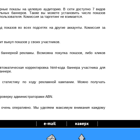
рные показы на целевую аудиторию. В сети доступно 7 видов
ельных баннеров. Также вы можете установить число показов
пользователя. Комиссия за таргетинг не взимается.
 показов во всех подсетях на другие аккаунты. Комиссия за
т выкуп показов у своих участников.
баннерной рекламы. Возможна покупка показов, либо кликов
оматическая корректировка html-кода баннера участника для
аннере.
 статистику по ходу рекламной кампании. Можно получать
проверку администраторами ABN.
я очень оперативно. Мы уделяем максимум внимания каждому