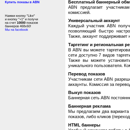
Бесплатный баннерный обм
Купить показы в ABN
ABN предлагает участника
комиссией.
Нажми кнопку "Like"
и кнопку "+1" и получи
Универсальный аккаунт
на счет
10000
показов
Каждый участник ABN получ
баннеров 468x60!
Мы на facebook
позволяющий быстро настро
Также, аккаунт поддерживает 
Таргетинг и региональная р
В ABN вы можете таргетирова
сети доступно 7 видов таргет
Также вы можете установит
уникального пользователя. Ком
Перевод показов
Участникам сети ABN разреше
аккаунты. Комиссия за перево
Выкуп показов
Баннерная сеть ABN постоянно
Баннерная реклама
Мы предлагаем два варианта 
показов, либо кликов (переход
HTML баннеры