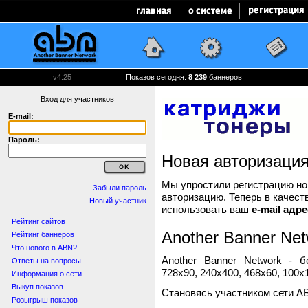
v4.25
Показов сегодня:
8 239
баннеров
Вход для участников
E-mail:
Пароль:
Новая авторизаци
Мы упростили регистрацию нов
Забыли пароль
авторизацию. Теперь в качест
Новый участник
использовать ваш
e-mail адре
Рейтинг сайтов
Another Banner Net
Рейтинг баннеров
Что нового в ABN?
Another Banner Network - 
Ответы на вопросы
728x90, 240x400, 468x60, 100x1
Информация о сети
Выкуп показов
Становясь участником сети A
Розыгрыш показов