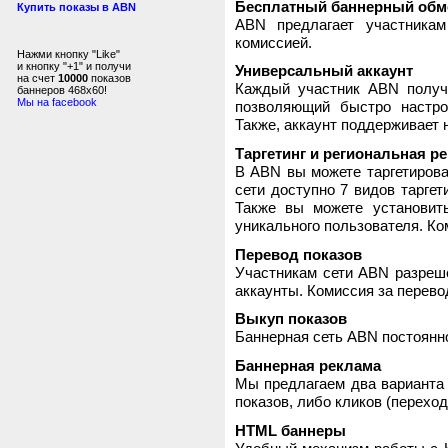
Бесплатный баннерный обм
Купить показы в ABN
ABN предлагает участника
комиссией.
Нажми кнопку "Like"
и кнопку "+1" и получи
Универсальный аккаунт
на счет
10000
показов
Каждый участник ABN получ
баннеров 468x60!
Мы на facebook
позволяющий быстро настро
Также, аккаунт поддерживает 
Таргетинг и региональная р
В ABN вы можете таргетирова
сети доступно 7 видов таргет
Также вы можете установит
уникального пользователя. Ком
Перевод показов
Участникам сети ABN разреше
аккаунты. Комиссия за перево
Выкуп показов
Баннерная сеть ABN постоянно
Баннерная реклама
Мы предлагаем два варианта 
показов, либо кликов (переход
HTML баннеры