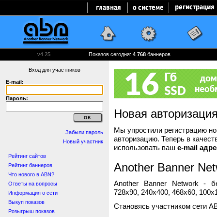
v4.25
Показов сегодня:
4 768
баннеров
Вход для участников
E-mail:
Пароль:
Новая авторизаци
Мы упростили регистрацию нов
Забыли пароль
авторизацию. Теперь в качест
Новый участник
использовать ваш
e-mail адре
Рейтинг сайтов
Another Banner Net
Рейтинг баннеров
Что нового в ABN?
Another Banner Network - 
Ответы на вопросы
728x90, 240x400, 468x60, 100x1
Информация о сети
Выкуп показов
Становясь участником сети A
Розыгрыш показов