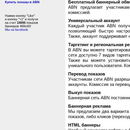
Бесплатный баннерный обм
Купить показы в ABN
ABN предлагает участника
комиссией.
Нажми кнопку "Like"
и кнопку "+1" и получи
Универсальный аккаунт
на счет
10000
показов
Каждый участник ABN получ
баннеров 468x60!
Мы на facebook
позволяющий быстро настро
Также, аккаунт поддерживает 
Таргетинг и региональная р
В ABN вы можете таргетирова
сети доступно 7 видов таргет
Также вы можете установит
уникального пользователя. Ком
Перевод показов
Участникам сети ABN разреше
аккаунты. Комиссия за перево
Выкуп показов
Баннерная сеть ABN постоянно
Баннерная реклама
Мы предлагаем два варианта 
показов, либо кликов (переход
HTML баннеры