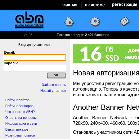
v4.25
Показов сегодня:
2 404
баннеров
Вход для участников
E-mail:
Пароль:
Новая авторизаци
Мы упростили регистрацию нов
Забыли пароль
авторизацию. Теперь в качест
Новый участник
использовать ваш
e-mail адре
Рейтинг сайтов
Another Banner Net
Рейтинг баннеров
Что нового в ABN?
Another Banner Network - 
Ответы на вопросы
728x90, 240x400, 468x60, 100x1
Информация о сети
Выкуп показов
Становясь участником сети A
Розыгрыш показов