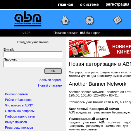
v4.25
Показов сегодня:
985
баннеров
Вход для участников
E-mail:
Пароль:
Новая авторизация в AB
Мы упростили регистрацию новых участни
логина
для входа в систему нужно испо
Забыли пароль
Another Banner Network
Новый участник
Another Banner Network - бесплатная се
Рейтинг сайтов
120x60, 160x60, 120x600 и 88x31.
Рейтинг баннеров
Становясь участником сети ABN, вы пол
Что нового в ABN?
Бесплатный баннерный обмен
Ответы на вопросы
ABN предлагает участникам бесплатную 
Информация о сети
Универсальный аккаунт
Выкуп показов
Каждый участник ABN получает удоб
настроить рекламную кампанию для в
Розыгрыш показов
количество сайтов.