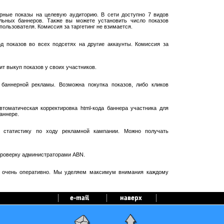
рные показы на целевую аудиторию. В сети доступно 7 видов
ельных баннеров. Также вы можете установить число показов
пользователя. Комиссия за таргетинг не взимается.
 показов во всех подсетях на другие аккаунты. Комиссия за
т выкуп показов у своих участников.
баннерной рекламы. Возможна покупка показов, либо кликов
оматическая корректировка html-кода баннера участника для
аннере.
 статистику по ходу рекламной кампании. Можно получать
проверку администраторами ABN.
я очень оперативно. Мы уделяем максимум внимания каждому