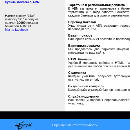
Купить показы в ABN
Таргетинг и региональная реклама
В ABN вы можете таргетировать банне
таргетинга и 2 вида запрета нежелат
каждого баннера для одного уникального 
Нажми кнопку "Like"
и кнопку "+1" и получи
Перевод показов
на счет
10000
показов
Участникам сети ABN разрешен перевод
баннеров 468x60!
перевод всего 1%!
Мы на facebook
Выкуп показов
Баннерная сеть ABN постоянно производи
Баннерная реклама
Мы предлагаем два варианта покупки 
(переходы на ваш сайт).
HTML баннеры
Удобный механизм работы с HTML - авт
учета кликов по любой ссылке в вашем б
Статистика
Каждый участник получает детальную
статистику по e-mail.
Визуальный контроль
Каждый сайт и каждый баннер проходит 
Служба поддержки
Все заявки и вопросы обрабатываютс
участнику.
Ограничение ответственности