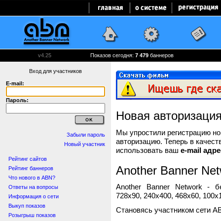
v4.25
Показов сегодня:
7 479
баннеров
Вход для участников
E-mail:
Пароль:
Новая авторизаци
Мы упростили регистрацию нов
Забыли пароль
авторизацию. Теперь в качест
Новый участник
использовать ваш
e-mail адре
Рейтинг сайтов
Another Banner Net
Рейтинг баннеров
Что нового в ABN?
Another Banner Network - 
Ответы на вопросы
728x90, 240x400, 468x60, 100x1
Информация о сети
Выкуп показов
Становясь участником сети A
Розыгрыш показов