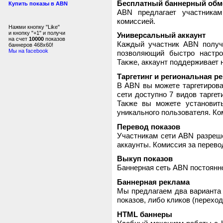
Бесплатный баннерный обм
Купить показы в ABN
ABN предлагает участника
комиссией.
Нажми кнопку "Like"
и кнопку "+1" и получи
Универсальный аккаунт
на счет
10000
показов
Каждый участник ABN получ
баннеров 468x60!
Мы на facebook
позволяющий быстро настро
Также, аккаунт поддерживает 
Таргетинг и региональная р
В ABN вы можете таргетирова
сети доступно 7 видов таргет
Также вы можете установит
уникального пользователя. Ком
Перевод показов
Участникам сети ABN разреше
аккаунты. Комиссия за перево
Выкуп показов
Баннерная сеть ABN постоянно
Баннерная реклама
Мы предлагаем два варианта 
показов, либо кликов (переход
HTML баннеры