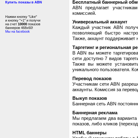
Бесплатный баннерный обм
Купить показы в ABN
ABN предлагает участника
комиссией.
Нажми кнопку "Like"
и кнопку "+1" и получи
Универсальный аккаунт
на счет
10000
показов
Каждый участник ABN получ
баннеров 468x60!
Мы на facebook
позволяющий быстро настро
Также, аккаунт поддерживает 
Таргетинг и региональная р
В ABN вы можете таргетирова
сети доступно 7 видов таргет
Также вы можете установит
уникального пользователя. Ком
Перевод показов
Участникам сети ABN разреше
аккаунты. Комиссия за перево
Выкуп показов
Баннерная сеть ABN постоянно
Баннерная реклама
Мы предлагаем два варианта 
показов, либо кликов (переход
HTML баннеры