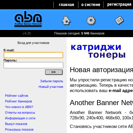
v4.25
Показов сегодня:
5 947
баннеров
Вход для участников
E-mail:
Пароль:
Новая авторизаци
Мы упростили регистрацию нов
Забыли пароль
авторизацию. Теперь в качест
Новый участник
использовать ваш
e-mail адре
Рейтинг сайтов
Another Banner Net
Рейтинг баннеров
Что нового в ABN?
Another Banner Network - 
Ответы на вопросы
728x90, 240x400, 468x60, 100x1
Информация о сети
Выкуп показов
Становясь участником сети A
Розыгрыш показов