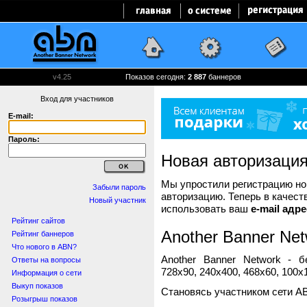
v4.25
Показов сегодня:
2 887
баннеров
Вход для участников
E-mail:
Пароль:
Новая авторизаци
Мы упростили регистрацию нов
Забыли пароль
авторизацию. Теперь в качест
Новый участник
использовать ваш
e-mail адре
Рейтинг сайтов
Another Banner Net
Рейтинг баннеров
Что нового в ABN?
Another Banner Network - 
Ответы на вопросы
728x90, 240x400, 468x60, 100x1
Информация о сети
Выкуп показов
Становясь участником сети A
Розыгрыш показов