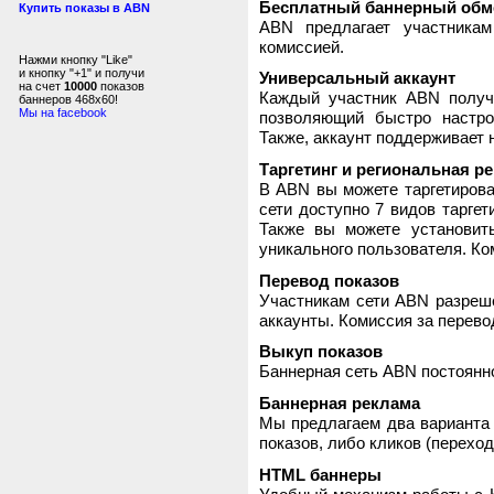
Бесплатный баннерный обм
Купить показы в ABN
ABN предлагает участника
комиссией.
Нажми кнопку "Like"
и кнопку "+1" и получи
Универсальный аккаунт
на счет
10000
показов
Каждый участник ABN получ
баннеров 468x60!
Мы на facebook
позволяющий быстро настро
Также, аккаунт поддерживает 
Таргетинг и региональная р
В ABN вы можете таргетирова
сети доступно 7 видов таргет
Также вы можете установит
уникального пользователя. Ком
Перевод показов
Участникам сети ABN разреше
аккаунты. Комиссия за перево
Выкуп показов
Баннерная сеть ABN постоянно
Баннерная реклама
Мы предлагаем два варианта 
показов, либо кликов (переход
HTML баннеры