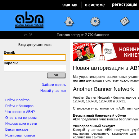
v4.25
Показов сегодня:
7 790
баннеров
Вход для участников
E-mail:
Пароль:
Новая авторизация в AB
Мы упростили регистрацию новых участни
логина
для входа в систему нужно испо
Забыли пароль
Another Banner Network
Новый участник
Another Banner Network - бесплатная се
Рейтинг сайтов
120x60, 160x60, 120x600 и 88x31.
Рейтинг баннеров
Становясь участником сети ABN, вы пол
Что нового в ABN?
Бесплатный баннерный обмен
Ответы на вопросы
ABN предлагает участникам бесплатную 
Информация о сети
Универсальный аккаунт
Выкуп показов
Каждый участник ABN получает удоб
настроить рекламную кампанию для в
Розыгрыш показов
количество сайтов.