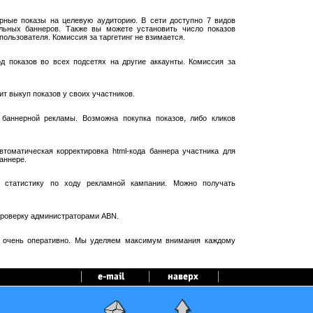
рные показы на целевую аудиторию. В сети доступно 7 видов
ельных баннеров. Также вы можете установить число показов
пользователя. Комиссия за таргетинг не взимается.
 показов во всех подсетях на другие аккаунты. Комиссия за
т выкуп показов у своих участников.
баннерной рекламы. Возможна покупка показов, либо кликов
оматическая корректировка html-кода баннера участника для
аннере.
 статистику по ходу рекламной кампании. Можно получать
проверку администраторами ABN.
я очень оперативно. Мы уделяем максимум внимания каждому