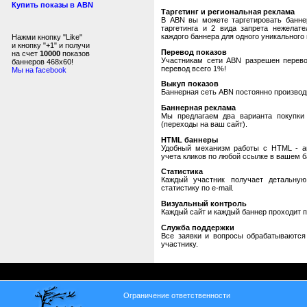
Купить показы в ABN
Таргетинг и региональная реклама
В ABN вы можете таргетировать банне
таргетинга и 2 вида запрета нежелат
каждого баннера для одного уникального 
Нажми кнопку "Like"
и кнопку "+1" и получи
Перевод показов
на счет
10000
показов
Участникам сети ABN разрешен перевод
баннеров 468x60!
перевод всего 1%!
Мы на facebook
Выкуп показов
Баннерная сеть ABN постоянно производи
Баннерная реклама
Мы предлагаем два варианта покупки 
(переходы на ваш сайт).
HTML баннеры
Удобный механизм работы с HTML - авт
учета кликов по любой ссылке в вашем б
Статистика
Каждый участник получает детальную
статистику по e-mail.
Визуальный контроль
Каждый сайт и каждый баннер проходит 
Служба поддержки
Все заявки и вопросы обрабатываютс
участнику.
Ограничение ответственности