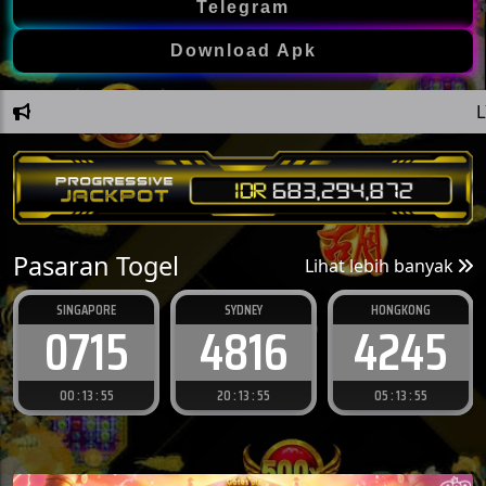
Telegram
Download Apk
LINK ALTERNATIF AN
Pasaran Togel
Lihat lebih banyak
SINGAPORE
SYDNEY
HONGKONG
0715
4816
4245
00 : 13 : 53
20 : 13 : 53
05 : 13 : 53