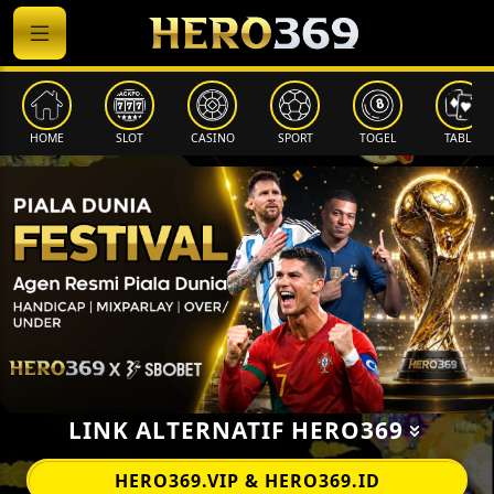
E
SLOT
CASINO
SPORT
TOGEL
TABLE
FISH
LINK ALTERNATIF HERO369
HERO369.VIP & HERO369.ID