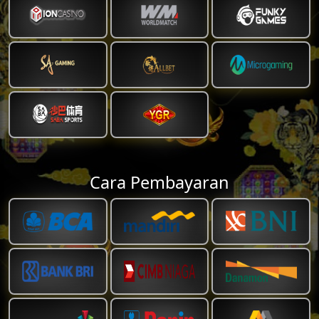
Cara Pembayaran