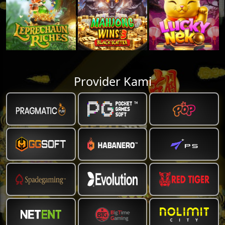
Provider Kami