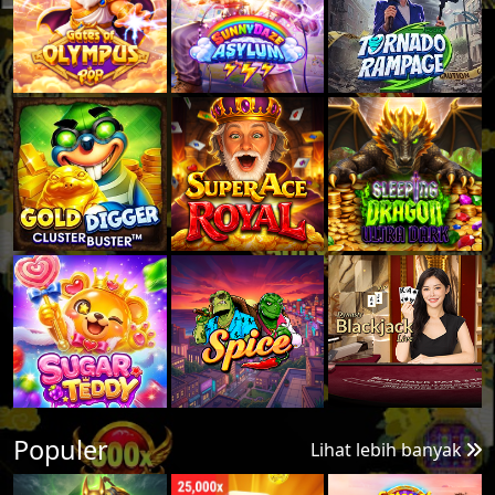
Populer
Lihat lebih banyak