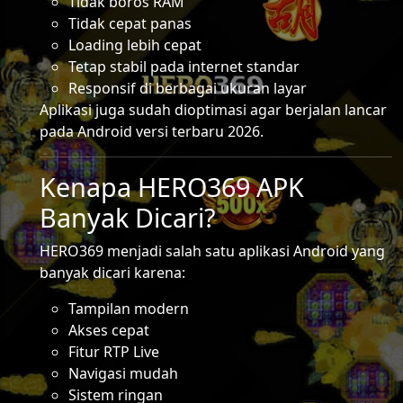
Tidak boros RAM
Tidak cepat panas
Loading lebih cepat
Tetap stabil pada internet standar
Responsif di berbagai ukuran layar
Aplikasi juga sudah dioptimasi agar berjalan lancar
pada Android versi terbaru 2026.
Kenapa HERO369 APK
Banyak Dicari?
HERO369 menjadi salah satu aplikasi Android yang
banyak dicari karena:
Tampilan modern
Akses cepat
Fitur RTP Live
Navigasi mudah
Sistem ringan