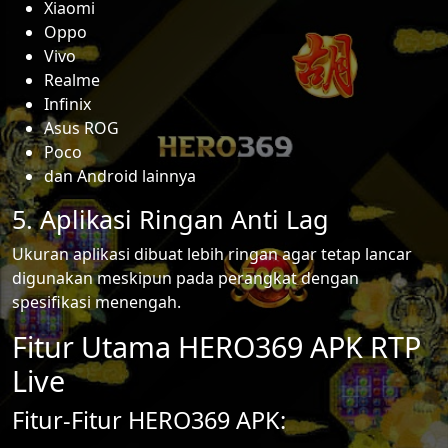
Xiaomi
Oppo
Vivo
Realme
Infinix
Asus ROG
Poco
dan Android lainnya
5. Aplikasi Ringan Anti Lag
Ukuran aplikasi dibuat lebih ringan agar tetap lancar
digunakan meskipun pada perangkat dengan
spesifikasi menengah.
Fitur Utama HERO369 APK RTP
Live
Fitur-Fitur HERO369 APK: