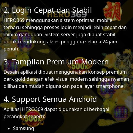
2. Login Cepat dan Stabil
HERO369 menggunakan sistem optimasi mobile
terbaru sehingga proses login menjadi lebih cepat dan
minim gangguan. Sistem server juga dibuat stabil
untuk mendukung akses pengguna selama 24 jam
penuh.
3. Tampilan Premium Modern
Desain aplikasi dibuat menggunakan konsep premium
dark gold dengan efek visual modern sehingga nyaman
dilihat dan mudah digunakan pada layar smartphone.
4. Support Semua Android
Aplikasi HERO369 dapat digunakan di berbagai
perangkat seperti:
Samsung