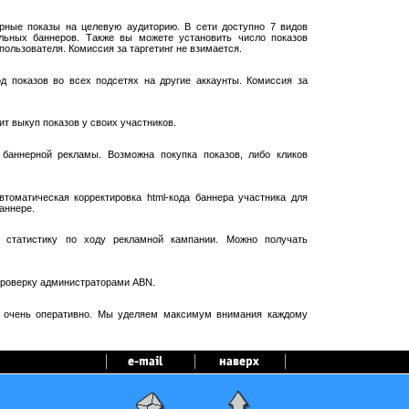
рные показы на целевую аудиторию. В сети доступно 7 видов
ельных баннеров. Также вы можете установить число показов
пользователя. Комиссия за таргетинг не взимается.
 показов во всех подсетях на другие аккаунты. Комиссия за
т выкуп показов у своих участников.
баннерной рекламы. Возможна покупка показов, либо кликов
оматическая корректировка html-кода баннера участника для
аннере.
 статистику по ходу рекламной кампании. Можно получать
проверку администраторами ABN.
я очень оперативно. Мы уделяем максимум внимания каждому