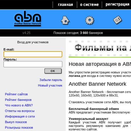
v4.25
Показов сегодня:
3 660
баннеров
Вход для участников
E-mail:
Пароль:
Новая авторизация в AB
Мы упростили регистрацию новых участни
логина
для входа в систему нужно испо
Забыли пароль
Another Banner Network
Новый участник
Another Banner Network - бесплатная се
Рейтинг сайтов
120x60, 160x60, 120x600 и 88x31.
Рейтинг баннеров
Становясь участником сети ABN, вы пол
Что нового в ABN?
Бесплатный баннерный обмен
Ответы на вопросы
ABN предлагает участникам бесплатную 
Информация о сети
Универсальный аккаунт
Выкуп показов
Каждый участник ABN получает удоб
настроить рекламную кампанию для в
Розыгрыш показов
количество сайтов.