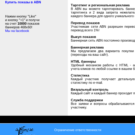
Купить показы в ABN
Таргетинг и региональная реклама
В ABN вы можете таргетировать банне
таргетинга и 2 вида запрета нежелат
каждого баннера для одного уникального 
Нажми кнопку "Like"
и кнопку "+1" и получи
Перевод показов
на счет
10000
показов
Участникам сети ABN разрешен перевод
баннеров 468x60!
перевод всего 1%!
Мы на facebook
Выкуп показов
Баннерная сеть ABN постоянно производи
Баннерная реклама
Мы предлагаем два варианта покупки 
(переходы на ваш сайт).
HTML баннеры
Удобный механизм работы с HTML - авт
учета кликов по любой ссылке в вашем б
Статистика
Каждый участник получает детальную
статистику по e-mail.
Визуальный контроль
Каждый сайт и каждый баннер проходит 
Служба поддержки
Все заявки и вопросы обрабатываютс
участнику.
Ограничение ответственности