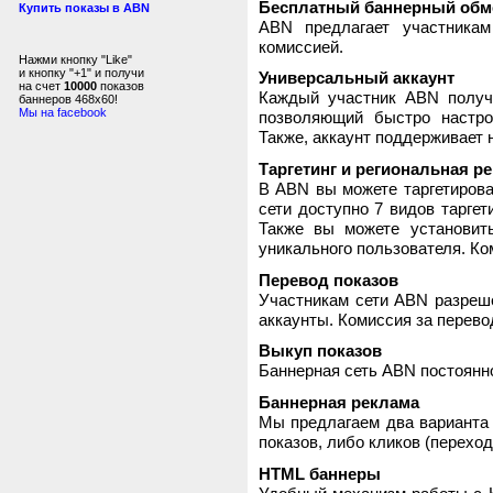
Бесплатный баннерный обм
Купить показы в ABN
ABN предлагает участника
комиссией.
Нажми кнопку "Like"
и кнопку "+1" и получи
Универсальный аккаунт
на счет
10000
показов
Каждый участник ABN получ
баннеров 468x60!
Мы на facebook
позволяющий быстро настро
Также, аккаунт поддерживает 
Таргетинг и региональная р
В ABN вы можете таргетирова
сети доступно 7 видов таргет
Также вы можете установит
уникального пользователя. Ком
Перевод показов
Участникам сети ABN разреше
аккаунты. Комиссия за перево
Выкуп показов
Баннерная сеть ABN постоянно
Баннерная реклама
Мы предлагаем два варианта 
показов, либо кликов (переход
HTML баннеры