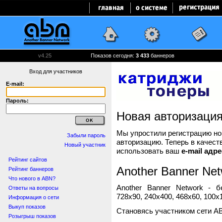
v4.25
Показов сегодня:
3 433
баннеров
Вход для участников
E-mail:
Пароль:
Новая авторизаци
Мы упростили регистрацию нов
Забыли пароль
авторизацию. Теперь в качест
Новый участник
использовать ваш
e-mail адре
Рейтинг сайтов
Another Banner Net
Рейтинг баннеров
Что нового в ABN?
Another Banner Network - 
Ответы на вопросы
728x90, 240x400, 468x60, 100x1
Информация о сети
Выкуп показов
Становясь участником сети A
Розыгрыш показов