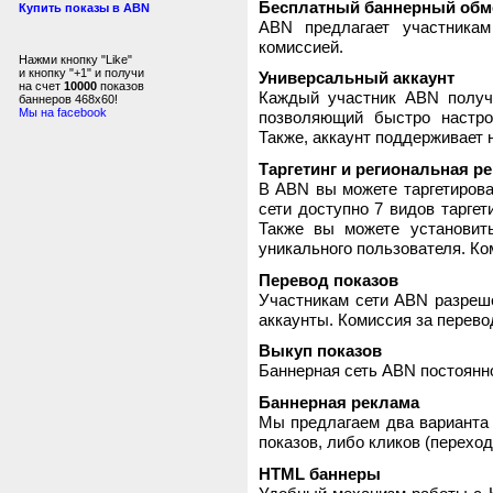
Бесплатный баннерный обм
Купить показы в ABN
ABN предлагает участника
комиссией.
Нажми кнопку "Like"
и кнопку "+1" и получи
Универсальный аккаунт
на счет
10000
показов
Каждый участник ABN получ
баннеров 468x60!
Мы на facebook
позволяющий быстро настро
Также, аккаунт поддерживает 
Таргетинг и региональная р
В ABN вы можете таргетирова
сети доступно 7 видов таргет
Также вы можете установит
уникального пользователя. Ком
Перевод показов
Участникам сети ABN разреше
аккаунты. Комиссия за перево
Выкуп показов
Баннерная сеть ABN постоянно
Баннерная реклама
Мы предлагаем два варианта 
показов, либо кликов (переход
HTML баннеры