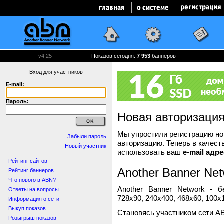
v4.25
Показов сегодня:
7 954
баннеров
Вход для участников
E-mail:
Пароль:
Новая авторизаци
Мы упростили регистрацию нов
Забыли пароль
авторизацию. Теперь в качест
Новый участник
использовать ваш
e-mail адре
Рейтинг сайтов
Another Banner Net
Рейтинг баннеров
Что нового в ABN?
Another Banner Network - 
Ответы на вопросы
728x90, 240x400, 468x60, 100x1
Информация о сети
Выкуп показов
Становясь участником сети A
Розыгрыш показов