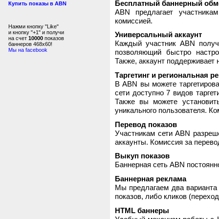
Бесплатный баннерный обм
Купить показы в ABN
ABN предлагает участника
комиссией.
Нажми кнопку "Like"
и кнопку "+1" и получи
Универсальный аккаунт
на счет
10000
показов
Каждый участник ABN получ
баннеров 468x60!
Мы на facebook
позволяющий быстро настро
Также, аккаунт поддерживает 
Таргетинг и региональная р
В ABN вы можете таргетирова
сети доступно 7 видов таргет
Также вы можете установит
уникального пользователя. Ком
Перевод показов
Участникам сети ABN разреше
аккаунты. Комиссия за перево
Выкуп показов
Баннерная сеть ABN постоянно
Баннерная реклама
Мы предлагаем два варианта 
показов, либо кликов (переход
HTML баннеры