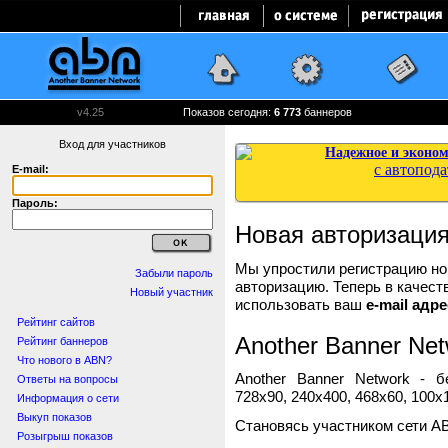
v4.25
Показов сегодня:
6 773
баннеров
Вход для участников
E-mail:
Пароль:
Новая авторизаци
Мы упростили регистрацию нов
Забыли пароль
авторизацию. Теперь в качест
Новый участник
использовать ваш
e-mail адре
Рейтинг сайтов
Another Banner Net
Рейтинг баннеров
Что нового в ABN?
Another Banner Network - 
Ответы на вопросы
728x90, 240x400, 468x60, 100x1
Информация о сети
Выкуп показов
Становясь участником сети A
Розыгрыш показов