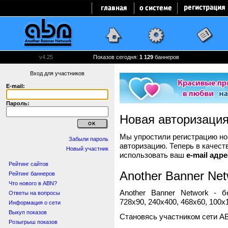
v4.25
Показов сегодня:
1 129
баннеров
Вход для участников
E-mail:
Пароль:
Новая авторизаци
Мы упростили регистрацию нов
Забыли пароль
авторизацию. Теперь в качест
Новый участник
использовать ваш
e-mail адре
Рейтинг сайтов
Another Banner Net
Рейтинг баннеров
Что нового в ABN?
Another Banner Network - 
Ответы на вопросы
728x90, 240x400, 468x60, 100x1
Информация о сети
Выкуп показов
Становясь участником сети A
Розыгрыш показов