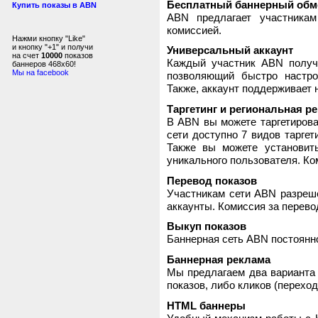
Бесплатный баннерный обм
Купить показы в ABN
ABN предлагает участника
комиссией.
Нажми кнопку "Like"
и кнопку "+1" и получи
Универсальный аккаунт
на счет
10000
показов
Каждый участник ABN получ
баннеров 468x60!
Мы на facebook
позволяющий быстро настро
Также, аккаунт поддерживает 
Таргетинг и региональная р
В ABN вы можете таргетирова
сети доступно 7 видов таргет
Также вы можете установит
уникального пользователя. Ком
Перевод показов
Участникам сети ABN разреше
аккаунты. Комиссия за перево
Выкуп показов
Баннерная сеть ABN постоянно
Баннерная реклама
Мы предлагаем два варианта 
показов, либо кликов (переход
HTML баннеры