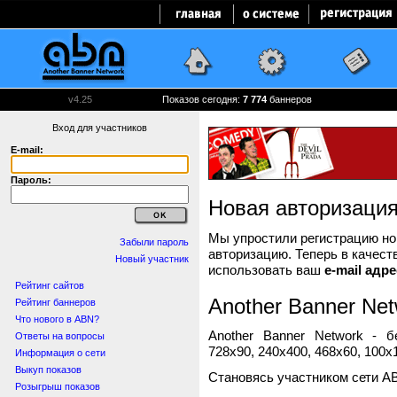
v4.25
Показов сегодня:
7 774
баннеров
Вход для участников
E-mail:
Пароль:
Новая авторизаци
Мы упростили регистрацию нов
Забыли пароль
авторизацию. Теперь в качест
Новый участник
использовать ваш
e-mail адре
Рейтинг сайтов
Another Banner Net
Рейтинг баннеров
Что нового в ABN?
Another Banner Network - 
Ответы на вопросы
728x90, 240x400, 468x60, 100x1
Информация о сети
Выкуп показов
Становясь участником сети A
Розыгрыш показов