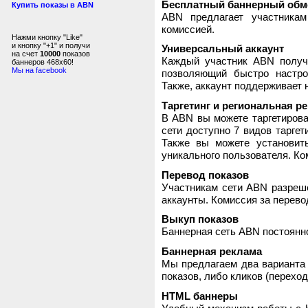
Бесплатный баннерный обм
Купить показы в ABN
ABN предлагает участника
комиссией.
Нажми кнопку "Like"
и кнопку "+1" и получи
Универсальный аккаунт
на счет
10000
показов
Каждый участник ABN получ
баннеров 468x60!
Мы на facebook
позволяющий быстро настро
Также, аккаунт поддерживает 
Таргетинг и региональная р
В ABN вы можете таргетирова
сети доступно 7 видов таргет
Также вы можете установит
уникального пользователя. Ком
Перевод показов
Участникам сети ABN разреше
аккаунты. Комиссия за перево
Выкуп показов
Баннерная сеть ABN постоянно
Баннерная реклама
Мы предлагаем два варианта 
показов, либо кликов (переход
HTML баннеры