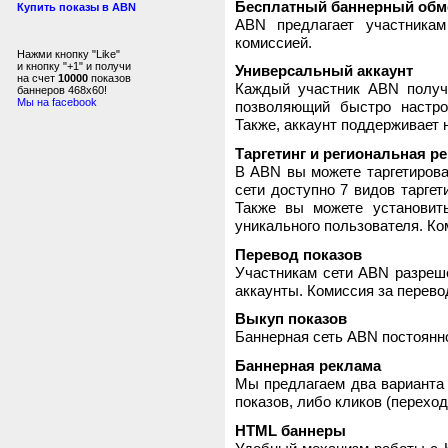
Бесплатный баннерный обм
Купить показы в ABN
ABN предлагает участника
комиссией.
Нажми кнопку "Like"
и кнопку "+1" и получи
Универсальный аккаунт
на счет
10000
показов
Каждый участник ABN получ
баннеров 468x60!
Мы на facebook
позволяющий быстро настро
Также, аккаунт поддерживает 
Таргетинг и региональная р
В ABN вы можете таргетирова
сети доступно 7 видов таргет
Также вы можете установит
уникального пользователя. Ком
Перевод показов
Участникам сети ABN разреше
аккаунты. Комиссия за перево
Выкуп показов
Баннерная сеть ABN постоянно
Баннерная реклама
Мы предлагаем два варианта 
показов, либо кликов (переход
HTML баннеры