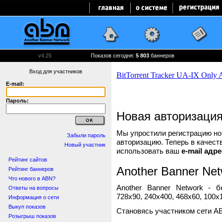
v4.25
Показов сегодня:
5 803
баннеров
Вход для участников
E-mail:
Пароль:
Новая авторизаци
Мы упростили регистрацию нов
Забыли пароль
авторизацию. Теперь в качест
Новый участник
использовать ваш
e-mail адре
Рейтинг сайтов
Another Banner Net
Рейтинг баннеров
Что нового в ABN?
Another Banner Network - 
Ответы на вопросы
728x90, 240x400, 468x60, 100x1
Информация о сети
Выкуп показов
Становясь участником сети A
Розыгрыш показов