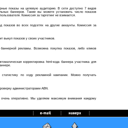
рные показы на целевую аудиторию. В сети доступно 7 видов
ельных баннеров. Также вы можете установить число показов
пользователя. Комиссия за таргетинг не взимается.
 показов во всех подсетях на другие аккаунты. Комиссия за
т выкуп показов у своих участников.
баннерной рекламы. Возможна покупка показов, либо кликов
оматическая корректировка html-кода баннера участника для
аннере.
 статистику по ходу рекламной кампании. Можно получать
проверку администраторами ABN.
я очень оперативно. Мы уделяем максимум внимания каждому