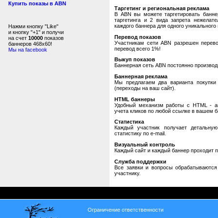
Купить показы в ABN
Таргетинг и региональная реклама
В ABN вы можете таргетировать банне
таргетинга и 2 вида запрета нежелат
каждого баннера для одного уникального 
Нажми кнопку "Like"
и кнопку "+1" и получи
Перевод показов
на счет
10000
показов
Участникам сети ABN разрешен перевод
баннеров 468x60!
перевод всего 1%!
Мы на facebook
Выкуп показов
Баннерная сеть ABN постоянно производи
Баннерная реклама
Мы предлагаем два варианта покупки 
(переходы на ваш сайт).
HTML баннеры
Удобный механизм работы с HTML - авт
учета кликов по любой ссылке в вашем б
Статистика
Каждый участник получает детальную
статистику по e-mail.
Визуальный контроль
Каждый сайт и каждый баннер проходит 
Служба поддержки
Все заявки и вопросы обрабатываютс
участнику.
Ограничение ответственности