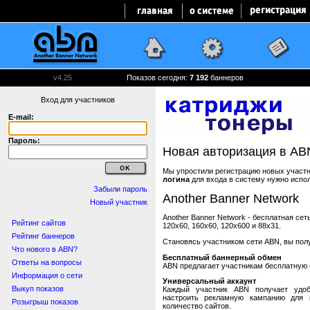
v4.25
Показов сегодня:
7 192
баннеров
Вход для участников
E-mail:
Пароль:
Новая авторизация в AB
Мы упростили регистрацию новых участни
логина
для входа в систему нужно испо
Забыли пароль
Another Banner Network
Новый участник
Another Banner Network - бесплатная се
Рейтинг сайтов
120x60, 160x60, 120x600 и 88x31.
Рейтинг баннеров
Становясь участником сети ABN, вы пол
Что нового в ABN?
Бесплатный баннерный обмен
Ответы на вопросы
ABN предлагает участникам бесплатную 
Информация о сети
Универсальный аккаунт
Выкуп показов
Каждый участник ABN получает удоб
настроить рекламную кампанию для в
Розыгрыш показов
количество сайтов.