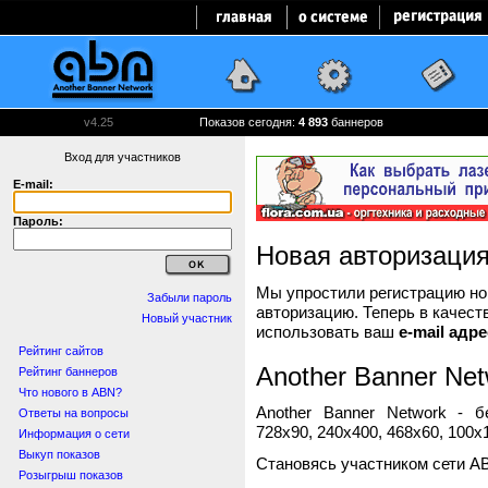
v4.25
Показов сегодня:
4 893
баннеров
Вход для участников
E-mail:
Пароль:
Новая авторизаци
Мы упростили регистрацию нов
Забыли пароль
авторизацию. Теперь в качест
Новый участник
использовать ваш
e-mail адре
Рейтинг сайтов
Another Banner Net
Рейтинг баннеров
Что нового в ABN?
Another Banner Network - 
Ответы на вопросы
728x90, 240x400, 468x60, 100x1
Информация о сети
Выкуп показов
Становясь участником сети A
Розыгрыш показов