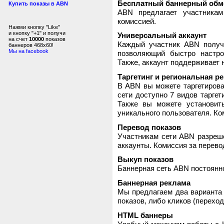
Бесплатный баннерный обм
Купить показы в ABN
ABN предлагает участника
комиссией.
Нажми кнопку "Like"
и кнопку "+1" и получи
Универсальный аккаунт
на счет
10000
показов
Каждый участник ABN получ
баннеров 468x60!
Мы на facebook
позволяющий быстро настро
Также, аккаунт поддерживает 
Таргетинг и региональная р
В ABN вы можете таргетирова
сети доступно 7 видов таргет
Также вы можете установит
уникального пользователя. Ком
Перевод показов
Участникам сети ABN разреше
аккаунты. Комиссия за перево
Выкуп показов
Баннерная сеть ABN постоянно
Баннерная реклама
Мы предлагаем два варианта 
показов, либо кликов (переход
HTML баннеры