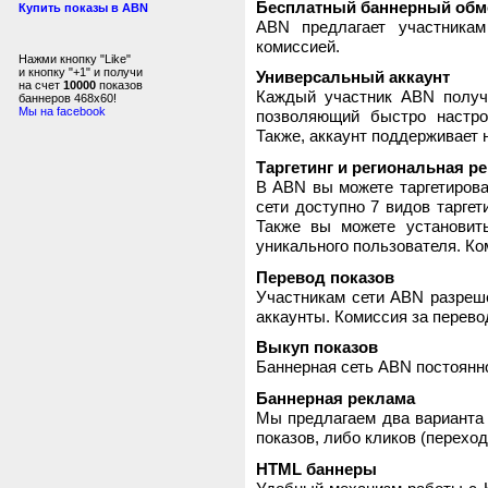
Бесплатный баннерный обм
Купить показы в ABN
ABN предлагает участника
комиссией.
Нажми кнопку "Like"
и кнопку "+1" и получи
Универсальный аккаунт
на счет
10000
показов
Каждый участник ABN получ
баннеров 468x60!
Мы на facebook
позволяющий быстро настро
Также, аккаунт поддерживает 
Таргетинг и региональная р
В ABN вы можете таргетирова
сети доступно 7 видов таргет
Также вы можете установит
уникального пользователя. Ком
Перевод показов
Участникам сети ABN разреше
аккаунты. Комиссия за перево
Выкуп показов
Баннерная сеть ABN постоянно
Баннерная реклама
Мы предлагаем два варианта 
показов, либо кликов (переход
HTML баннеры