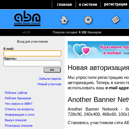
v4.25
Показов сегодня:
6 183
баннеров
Вход для участников
E-mail:
Пароль:
Новая авторизаци
Мы упростили регистрацию нов
Забыли пароль
авторизацию. Теперь в качест
Новый участник
использовать ваш
e-mail адре
Рейтинг сайтов
Another Banner Net
Рейтинг баннеров
Что нового в ABN?
Another Banner Network - 
Ответы на вопросы
728x90, 240x400, 468x60, 100x1
Информация о сети
Выкуп показов
Становясь участником сети A
Розыгрыш показов