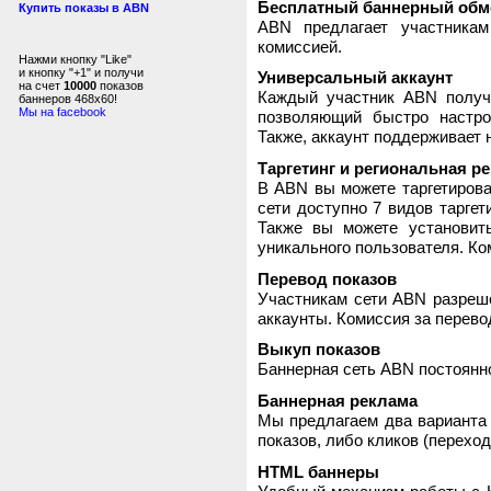
Бесплатный баннерный обм
Купить показы в ABN
ABN предлагает участника
комиссией.
Нажми кнопку "Like"
и кнопку "+1" и получи
Универсальный аккаунт
на счет
10000
показов
Каждый участник ABN получ
баннеров 468x60!
Мы на facebook
позволяющий быстро настро
Также, аккаунт поддерживает 
Таргетинг и региональная р
В ABN вы можете таргетирова
сети доступно 7 видов таргет
Также вы можете установит
уникального пользователя. Ком
Перевод показов
Участникам сети ABN разреше
аккаунты. Комиссия за перево
Выкуп показов
Баннерная сеть ABN постоянно
Баннерная реклама
Мы предлагаем два варианта 
показов, либо кликов (переход
HTML баннеры