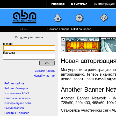
v4.25
Показов сегодня:
4 358
баннеров
Вход для участников
E-mail:
Пароль:
Новая авторизаци
Мы упростили регистрацию нов
Забыли пароль
авторизацию. Теперь в качест
Новый участник
использовать ваш
e-mail адре
Рейтинг сайтов
Another Banner Net
Рейтинг баннеров
Что нового в ABN?
Another Banner Network - 
Ответы на вопросы
728x90, 240x400, 468x60, 100x1
Информация о сети
Выкуп показов
Становясь участником сети A
Розыгрыш показов