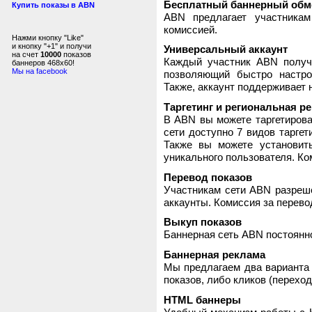
Бесплатный баннерный обм
Купить показы в ABN
ABN предлагает участника
комиссией.
Нажми кнопку "Like"
и кнопку "+1" и получи
Универсальный аккаунт
на счет
10000
показов
Каждый участник ABN получ
баннеров 468x60!
Мы на facebook
позволяющий быстро настро
Также, аккаунт поддерживает 
Таргетинг и региональная р
В ABN вы можете таргетирова
сети доступно 7 видов таргет
Также вы можете установит
уникального пользователя. Ком
Перевод показов
Участникам сети ABN разреше
аккаунты. Комиссия за перево
Выкуп показов
Баннерная сеть ABN постоянно
Баннерная реклама
Мы предлагаем два варианта 
показов, либо кликов (переход
HTML баннеры