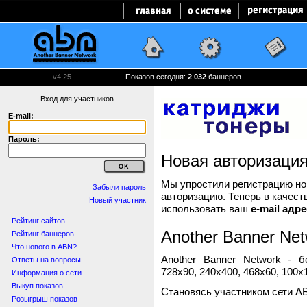
v4.25
Показов сегодня:
2 032
баннеров
Вход для участников
E-mail:
Пароль:
Новая авторизаци
Мы упростили регистрацию нов
Забыли пароль
авторизацию. Теперь в качест
Новый участник
использовать ваш
e-mail адре
Рейтинг сайтов
Another Banner Net
Рейтинг баннеров
Что нового в ABN?
Another Banner Network - 
Ответы на вопросы
728x90, 240x400, 468x60, 100x1
Информация о сети
Выкуп показов
Становясь участником сети A
Розыгрыш показов