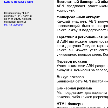
Бесплатный баннерный обм
Купить показы в ABN
ABN предлагает участника
комиссией.
Нажми кнопку "Like"
и кнопку "+1" и получи
Универсальный аккаунт
на счет
10000
показов
Каждый участник ABN получ
баннеров 468x60!
Мы на facebook
позволяющий быстро настро
Также, аккаунт поддерживает 
Таргетинг и региональная р
В ABN вы можете таргетирова
сети доступно 7 видов таргет
Также вы можете установит
уникального пользователя. Ком
Перевод показов
Участникам сети ABN разреше
аккаунты. Комиссия за перево
Выкуп показов
Баннерная сеть ABN постоянно
Баннерная реклама
Мы предлагаем два варианта 
показов, либо кликов (переход
HTML баннеры