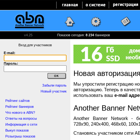
v4.25
Показов сегодня:
8 234
баннеров
Вход для участников
E-mail:
Пароль:
Новая авторизаци
Мы упростили регистрацию нов
Забыли пароль
авторизацию. Теперь в качест
Новый участник
использовать ваш
e-mail адре
Рейтинг сайтов
Another Banner Net
Рейтинг баннеров
Что нового в ABN?
Another Banner Network - 
Ответы на вопросы
728x90, 240x400, 468x60, 100x1
Информация о сети
Выкуп показов
Становясь участником сети A
Розыгрыш показов