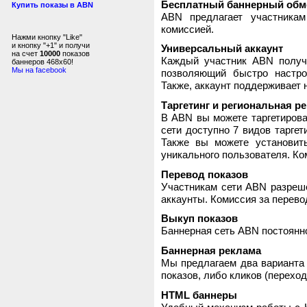
Бесплатный баннерный обм
Купить показы в ABN
ABN предлагает участника
комиссией.
Нажми кнопку "Like"
и кнопку "+1" и получи
Универсальный аккаунт
на счет
10000
показов
Каждый участник ABN получ
баннеров 468x60!
Мы на facebook
позволяющий быстро настро
Также, аккаунт поддерживает 
Таргетинг и региональная р
В ABN вы можете таргетирова
сети доступно 7 видов таргет
Также вы можете установит
уникального пользователя. Ком
Перевод показов
Участникам сети ABN разреше
аккаунты. Комиссия за перево
Выкуп показов
Баннерная сеть ABN постоянно
Баннерная реклама
Мы предлагаем два варианта 
показов, либо кликов (переход
HTML баннеры