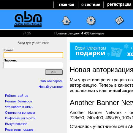
v4.25
Показов сегодня:
4 433
баннеров
Вход для участников
E-mail:
Пароль:
Новая авторизаци
Мы упростили регистрацию нов
Забыли пароль
авторизацию. Теперь в качест
Новый участник
использовать ваш
e-mail адре
Рейтинг сайтов
Another Banner Net
Рейтинг баннеров
Что нового в ABN?
Another Banner Network - 
Ответы на вопросы
728x90, 240x400, 468x60, 100x1
Информация о сети
Выкуп показов
Становясь участником сети A
Розыгрыш показов