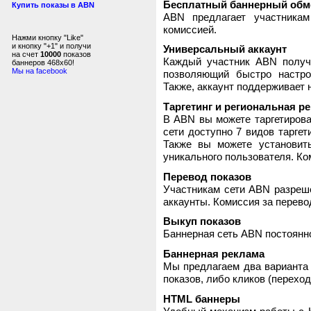
Бесплатный баннерный обм
Купить показы в ABN
ABN предлагает участника
комиссией.
Нажми кнопку "Like"
и кнопку "+1" и получи
Универсальный аккаунт
на счет
10000
показов
Каждый участник ABN получ
баннеров 468x60!
Мы на facebook
позволяющий быстро настро
Также, аккаунт поддерживает 
Таргетинг и региональная р
В ABN вы можете таргетирова
сети доступно 7 видов таргет
Также вы можете установит
уникального пользователя. Ком
Перевод показов
Участникам сети ABN разреше
аккаунты. Комиссия за перево
Выкуп показов
Баннерная сеть ABN постоянно
Баннерная реклама
Мы предлагаем два варианта 
показов, либо кликов (переход
HTML баннеры