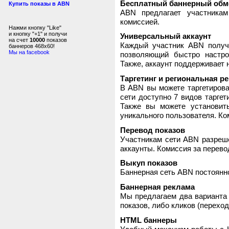
Бесплатный баннерный обм
Купить показы в ABN
ABN предлагает участника
комиссией.
Нажми кнопку "Like"
и кнопку "+1" и получи
Универсальный аккаунт
на счет
10000
показов
Каждый участник ABN получ
баннеров 468x60!
Мы на facebook
позволяющий быстро настро
Также, аккаунт поддерживает 
Таргетинг и региональная р
В ABN вы можете таргетирова
сети доступно 7 видов таргет
Также вы можете установит
уникального пользователя. Ком
Перевод показов
Участникам сети ABN разреше
аккаунты. Комиссия за перево
Выкуп показов
Баннерная сеть ABN постоянно
Баннерная реклама
Мы предлагаем два варианта 
показов, либо кликов (переход
HTML баннеры