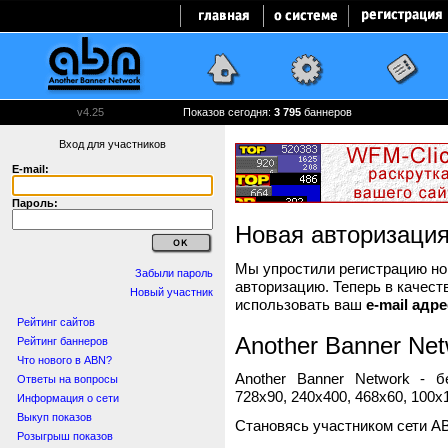
v4.25
Показов сегодня:
3 796
баннеров
Вход для участников
E-mail:
Пароль:
Новая авторизаци
Мы упростили регистрацию нов
Забыли пароль
авторизацию. Теперь в качест
Новый участник
использовать ваш
e-mail адре
Рейтинг сайтов
Another Banner Net
Рейтинг баннеров
Что нового в ABN?
Another Banner Network - 
Ответы на вопросы
728x90, 240x400, 468x60, 100x1
Информация о сети
Выкуп показов
Становясь участником сети A
Розыгрыш показов