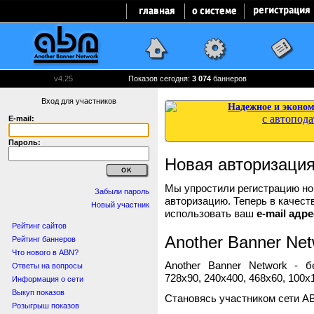
v4.25
Показов сегодня:
3 074
баннеров
Вход для участников
E-mail:
Пароль:
Новая авторизаци
Мы упростили регистрацию нов
Забыли пароль
авторизацию. Теперь в качест
Новый участник
использовать ваш
e-mail адре
Рейтинг сайтов
Another Banner Net
Рейтинг баннеров
Что нового в ABN?
Another Banner Network - 
Ответы на вопросы
728x90, 240x400, 468x60, 100x1
Информация о сети
Выкуп показов
Становясь участником сети A
Розыгрыш показов