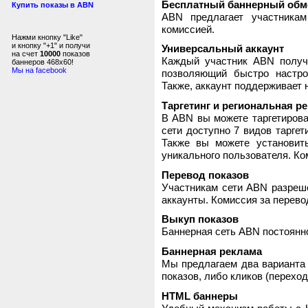
Бесплатный баннерный обм
Купить показы в ABN
ABN предлагает участника
комиссией.
Нажми кнопку "Like"
и кнопку "+1" и получи
Универсальный аккаунт
на счет
10000
показов
Каждый участник ABN получ
баннеров 468x60!
Мы на facebook
позволяющий быстро настро
Также, аккаунт поддерживает 
Таргетинг и региональная р
В ABN вы можете таргетирова
сети доступно 7 видов таргет
Также вы можете установит
уникального пользователя. Ком
Перевод показов
Участникам сети ABN разреше
аккаунты. Комиссия за перево
Выкуп показов
Баннерная сеть ABN постоянно
Баннерная реклама
Мы предлагаем два варианта 
показов, либо кликов (переход
HTML баннеры