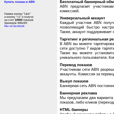
Бесплатный баннерный обм
Купить показы в ABN
ABN предлагает участника
комиссией.
Нажми кнопку "Like"
и кнопку "+1" и получи
Универсальный аккаунт
на счет
10000
показов
Каждый участник ABN получ
баннеров 468x60!
Мы на facebook
позволяющий быстро настро
Также, аккаунт поддерживает 
Таргетинг и региональная р
В ABN вы можете таргетирова
сети доступно 7 видов таргет
Также вы можете установит
уникального пользователя. Ком
Перевод показов
Участникам сети ABN разреше
аккаунты. Комиссия за перево
Выкуп показов
Баннерная сеть ABN постоянно
Баннерная реклама
Мы предлагаем два варианта 
показов, либо кликов (переход
HTML баннеры