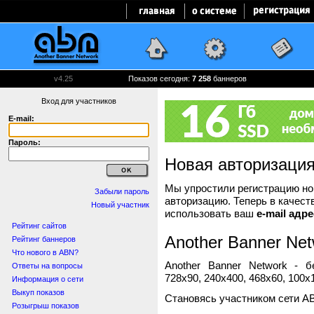
v4.25
Показов сегодня:
7 258
баннеров
Вход для участников
E-mail:
Пароль:
Новая авторизаци
Мы упростили регистрацию нов
Забыли пароль
авторизацию. Теперь в качест
Новый участник
использовать ваш
e-mail адре
Рейтинг сайтов
Another Banner Net
Рейтинг баннеров
Что нового в ABN?
Another Banner Network - 
Ответы на вопросы
728x90, 240x400, 468x60, 100x1
Информация о сети
Выкуп показов
Становясь участником сети A
Розыгрыш показов