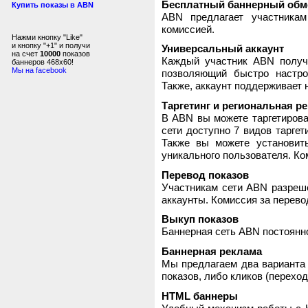
Бесплатный баннерный обм
Купить показы в ABN
ABN предлагает участника
комиссией.
Нажми кнопку "Like"
и кнопку "+1" и получи
Универсальный аккаунт
на счет
10000
показов
Каждый участник ABN получ
баннеров 468x60!
Мы на facebook
позволяющий быстро настро
Также, аккаунт поддерживает 
Таргетинг и региональная р
В ABN вы можете таргетирова
сети доступно 7 видов таргет
Также вы можете установит
уникального пользователя. Ком
Перевод показов
Участникам сети ABN разреше
аккаунты. Комиссия за перево
Выкуп показов
Баннерная сеть ABN постоянно
Баннерная реклама
Мы предлагаем два варианта 
показов, либо кликов (переход
HTML баннеры