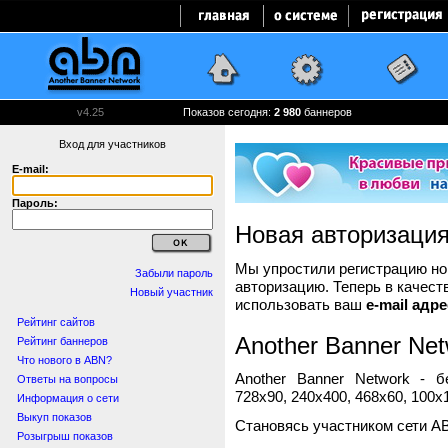
v4.25
Показов сегодня:
2 980
баннеров
Вход для участников
E-mail:
Пароль:
Новая авторизаци
Мы упростили регистрацию нов
Забыли пароль
авторизацию. Теперь в качест
Новый участник
использовать ваш
e-mail адре
Рейтинг сайтов
Another Banner Net
Рейтинг баннеров
Что нового в ABN?
Another Banner Network - 
Ответы на вопросы
728x90, 240x400, 468x60, 100x1
Информация о сети
Выкуп показов
Становясь участником сети A
Розыгрыш показов