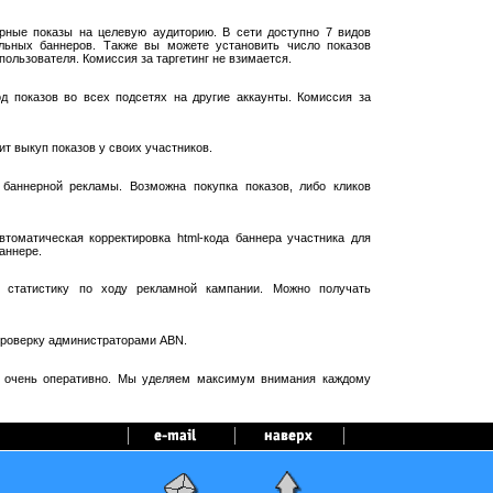
рные показы на целевую аудиторию. В сети доступно 7 видов
ельных баннеров. Также вы можете установить число показов
пользователя. Комиссия за таргетинг не взимается.
 показов во всех подсетях на другие аккаунты. Комиссия за
т выкуп показов у своих участников.
баннерной рекламы. Возможна покупка показов, либо кликов
оматическая корректировка html-кода баннера участника для
аннере.
 статистику по ходу рекламной кампании. Можно получать
проверку администраторами ABN.
я очень оперативно. Мы уделяем максимум внимания каждому