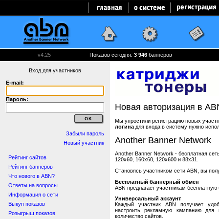
v4.25
Показов сегодня:
3 946
баннеров
Вход для участников
E-mail:
Пароль:
Новая авторизация в AB
Мы упростили регистрацию новых участни
логина
для входа в систему нужно испо
Забыли пароль
Another Banner Network
Новый участник
Another Banner Network - бесплатная се
Рейтинг сайтов
120x60, 160x60, 120x600 и 88x31.
Рейтинг баннеров
Становясь участником сети ABN, вы пол
Что нового в ABN?
Бесплатный баннерный обмен
Ответы на вопросы
ABN предлагает участникам бесплатную 
Информация о сети
Универсальный аккаунт
Выкуп показов
Каждый участник ABN получает удоб
настроить рекламную кампанию для в
Розыгрыш показов
количество сайтов.