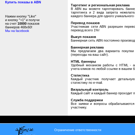
Купить показы в ABN
Таргетинг и региональная реклама
В ABN вы можете таргетировать банне
таргетинга и 2 вида запрета нежелат
каждого баннера для одного уникального 
Нажми кнопку "Like"
и кнопку "+1" и получи
Перевод показов
на счет
10000
показов
Участникам сети ABN разрешен перевод
баннеров 468x60!
перевод всего 1%!
Мы на facebook
Выкуп показов
Баннерная сеть ABN постоянно производи
Баннерная реклама
Мы предлагаем два варианта покупки 
(переходы на ваш сайт).
HTML баннеры
Удобный механизм работы с HTML - авт
учета кликов по любой ссылке в вашем б
Статистика
Каждый участник получает детальную
статистику по e-mail.
Визуальный контроль
Каждый сайт и каждый баннер проходит 
Служба поддержки
Все заявки и вопросы обрабатываютс
участнику.
Ограничение ответственности