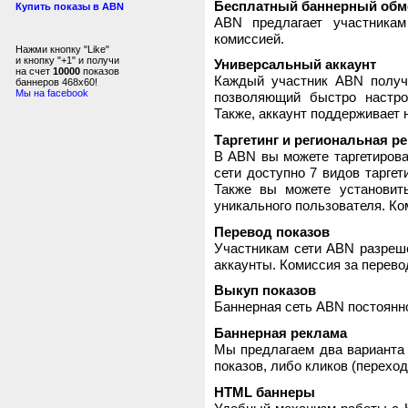
Бесплатный баннерный обм
Купить показы в ABN
ABN предлагает участника
комиссией.
Нажми кнопку "Like"
и кнопку "+1" и получи
Универсальный аккаунт
на счет
10000
показов
Каждый участник ABN получ
баннеров 468x60!
Мы на facebook
позволяющий быстро настро
Также, аккаунт поддерживает 
Таргетинг и региональная р
В ABN вы можете таргетирова
сети доступно 7 видов таргет
Также вы можете установит
уникального пользователя. Ком
Перевод показов
Участникам сети ABN разреше
аккаунты. Комиссия за перево
Выкуп показов
Баннерная сеть ABN постоянно
Баннерная реклама
Мы предлагаем два варианта 
показов, либо кликов (переход
HTML баннеры