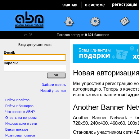
v4.25
Показов сегодня:
9 321
баннеров
Вход для участников
E-mail:
Пароль:
Новая авторизаци
Мы упростили регистрацию нов
Забыли пароль
авторизацию. Теперь в качест
Новый участник
использовать ваш
e-mail адре
Рейтинг сайтов
Another Banner Net
Рейтинг баннеров
Что нового в ABN?
Another Banner Network - 
Ответы на вопросы
728x90, 240x400, 468x60, 100x1
Информация о сети
Выкуп показов
Становясь участником сети A
Розыгрыш показов