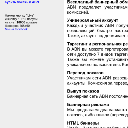
Бесплатный баннерный обм
Купить показы в ABN
ABN предлагает участника
комиссией.
Нажми кнопку "Like"
и кнопку "+1" и получи
Универсальный аккаунт
на счет
10000
показов
Каждый участник ABN получ
баннеров 468x60!
Мы на facebook
позволяющий быстро настро
Также, аккаунт поддерживает 
Таргетинг и региональная р
В ABN вы можете таргетирова
сети доступно 7 видов таргет
Также вы можете установит
уникального пользователя. Ком
Перевод показов
Участникам сети ABN разреше
аккаунты. Комиссия за перево
Выкуп показов
Баннерная сеть ABN постоянно
Баннерная реклама
Мы предлагаем два варианта 
показов, либо кликов (переход
HTML баннеры