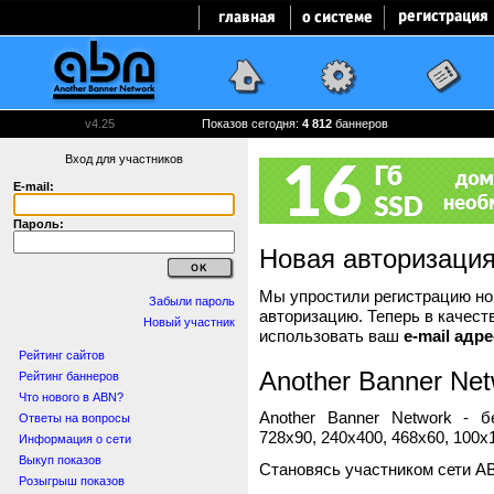
v4.25
Показов сегодня:
4 812
баннеров
Вход для участников
E-mail:
Пароль:
Новая авторизаци
Мы упростили регистрацию нов
Забыли пароль
авторизацию. Теперь в качест
Новый участник
использовать ваш
e-mail адре
Рейтинг сайтов
Another Banner Net
Рейтинг баннеров
Что нового в ABN?
Another Banner Network - 
Ответы на вопросы
728x90, 240x400, 468x60, 100x1
Информация о сети
Выкуп показов
Становясь участником сети A
Розыгрыш показов