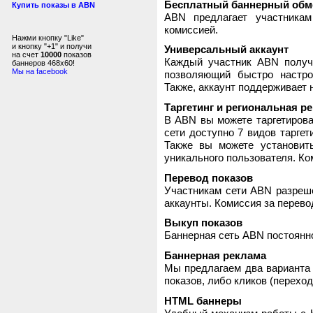
Бесплатный баннерный обм
Купить показы в ABN
ABN предлагает участника
комиссией.
Нажми кнопку "Like"
и кнопку "+1" и получи
Универсальный аккаунт
на счет
10000
показов
Каждый участник ABN получ
баннеров 468x60!
Мы на facebook
позволяющий быстро настро
Также, аккаунт поддерживает 
Таргетинг и региональная р
В ABN вы можете таргетирова
сети доступно 7 видов таргет
Также вы можете установит
уникального пользователя. Ком
Перевод показов
Участникам сети ABN разреше
аккаунты. Комиссия за перево
Выкуп показов
Баннерная сеть ABN постоянно
Баннерная реклама
Мы предлагаем два варианта 
показов, либо кликов (переход
HTML баннеры