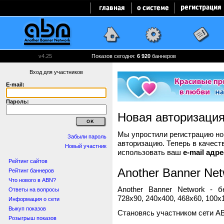
v4.25
Показов сегодня:
6 920
баннеров
Вход для участников
E-mail:
Пароль:
Новая авторизаци
Мы упростили регистрацию нов
Забыли пароль
авторизацию. Теперь в качест
Новый участник
использовать ваш
e-mail адре
Рейтинг сайтов
Another Banner Net
Рейтинг баннеров
Что нового в ABN?
Another Banner Network - 
Ответы на вопросы
728x90, 240x400, 468x60, 100x1
Информация о сети
Выкуп показов
Становясь участником сети A
Розыгрыш показов